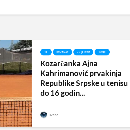
BIH
KOZARAC
PRIJEDOR
SPORT
Kozarčanka Ajna
Kahrimanović prvakinja
Republike Srpske u tenisu
do 16 godin...
svabo