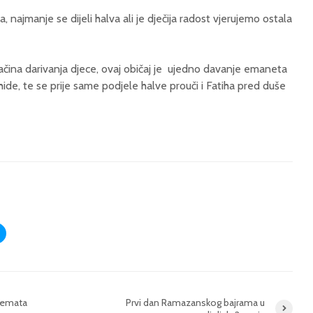
najmanje se dijeli halva ali je dječija radost vjerujemo ostala
načina darivanja djece, ovaj običaj je ujedno davanje emaneta
hide, te se prije same podjele halve prouči i Fatiha pred duše
žemata
Prvi dan Ramazanskog bajrama u