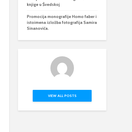
knjige u Švedskoj
Promocija monografije Homo faber i
istoimena izložba fotografija Samira
Sinanovića.
VIEW ALL POSTS