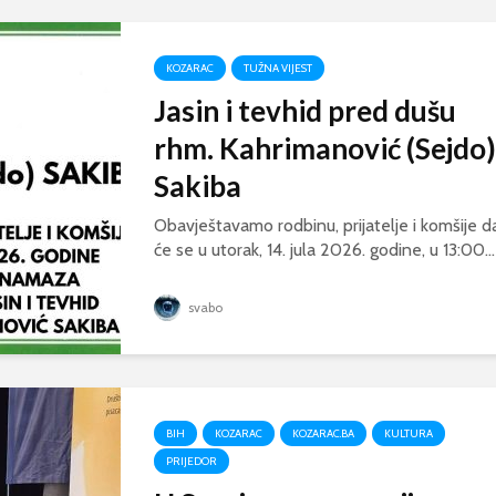
KOZARAC
TUŽNA VIJEST
Jasin i tevhid pred dušu
rhm. Kahrimanović (Sejdo)
Sakiba
Obavještavamo rodbinu, prijatelje i komšije d
će se u utorak, 14. jula 2026. godine, u 13:00...
svabo
BIH
KOZARAC
KOZARAC.BA
KULTURA
PRIJEDOR