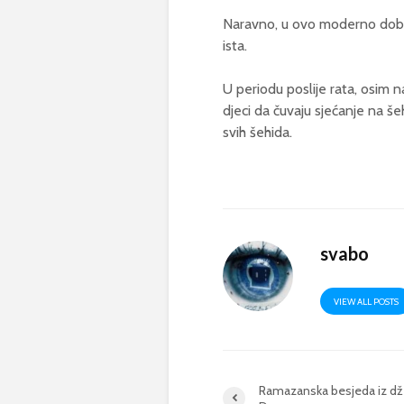
Naravno, u ovo moderno doba, 
ista.
U periodu poslije rata, osim 
djeci da čuvaju sjećanje na še
svih šehida.
svabo
VIEW ALL POSTS
Ramazanska besjeda iz d