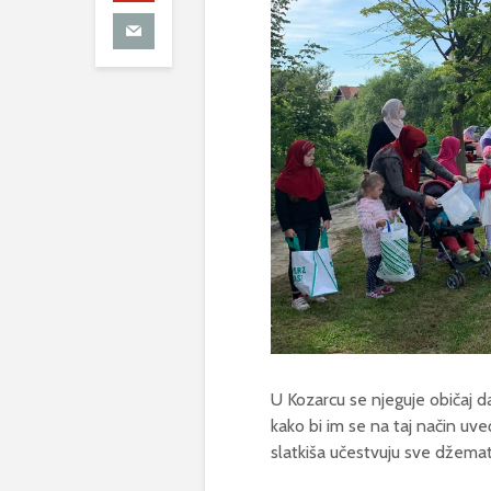
U Kozarcu se njeguje običaj da
kako bi im se na taj način uve
slatkiša učestvuju sve džematl