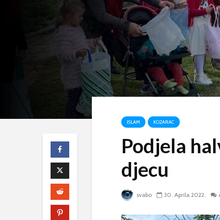
ISLAM
KOZARAC
Podjela hal
djecu
svabo
30. Aprila 2022.