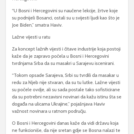
“U Bosni i Hercegovini su naučene lekcije, žrtve koje
su podnijeli Bosanci, ostali su u svijesti ljudi kao što je
Joe Biden,” smatra Haviv.
Lažne vijesti u ratu
Za koncept lažnih vijesti i čitave industrije koja postoji
kaže da je zapravo počela u Bosni i Hercegovini
tvrdnjama Srba da su masakri u Sarajevu iscenirani.
“Tokom opsade Sarajeva, Srbi su tvrdili da masakar u
redu za hljeb nije stvaran, da su tu lutke. Lažne vijesti
su počele ovdje, ali su sada postale tako sofisticirane
da su potrebni nezavisni novinari da kažu istinu šta se
događa na ulicama Ukrajine,” pojašnjava Haviv
važnost novinara u ratnom području.
O Bosni i Hercegovini danas kaže da vidi državu koja
ne funkcioniše, da nije sretan gdje se Bosna nalazi te