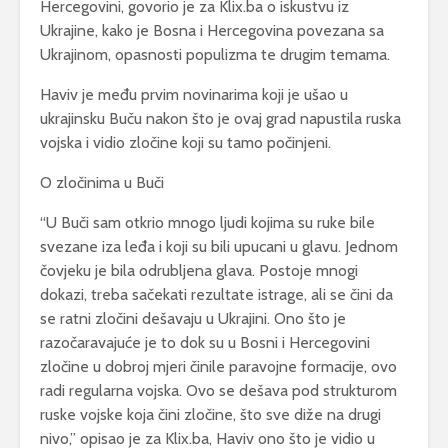
Hercegovini, govorio je za Klix.ba o iskustvu iz
Ukrajine, kako je Bosna i Hercegovina povezana sa
Ukrajinom, opasnosti populizma te drugim temama.
Haviv je među prvim novinarima koji je ušao u
ukrajinsku Buču nakon što je ovaj grad napustila ruska
vojska i vidio zločine koji su tamo počinjeni.
O zločinima u Buči
“U Buči sam otkrio mnogo ljudi kojima su ruke bile
svezane iza leđa i koji su bili upucani u glavu. Jednom
čovjeku je bila odrubljena glava. Postoje mnogi
dokazi, treba sačekati rezultate istrage, ali se čini da
se ratni zločini dešavaju u Ukrajini. Ono što je
razočaravajuće je to dok su u Bosni i Hercegovini
zločine u dobroj mjeri činile paravojne formacije, ovo
radi regularna vojska. Ovo se dešava pod strukturom
ruske vojske koja čini zločine, što sve diže na drugi
nivo,” opisao je za Klix.ba, Haviv ono što je vidio u