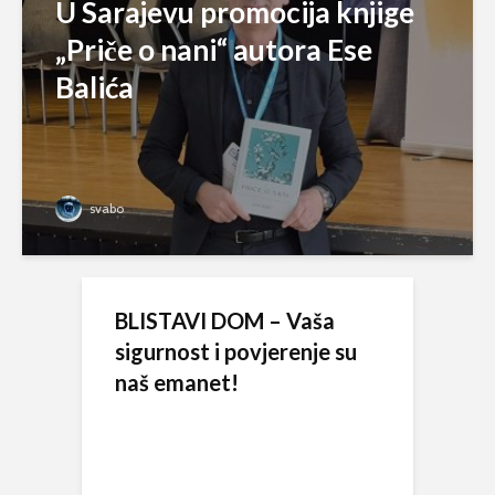
U Sarajevu promocija knjige
„Priče o nani“ autora Ese
Balića
svabo
BLISTAVI DOM – Vaša
sigurnost i povjerenje su
naš emanet!