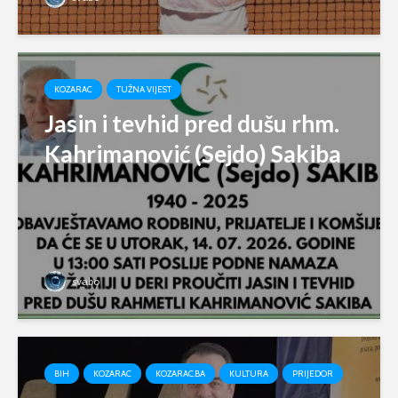
KOZARAC
TUŽNA VIJEST
Jasin i tevhid pred dušu rhm.
Kahrimanović (Sejdo) Sakiba
svabo
BIH
KOZARAC
KOZARAC.BA
KULTURA
PRIJEDOR