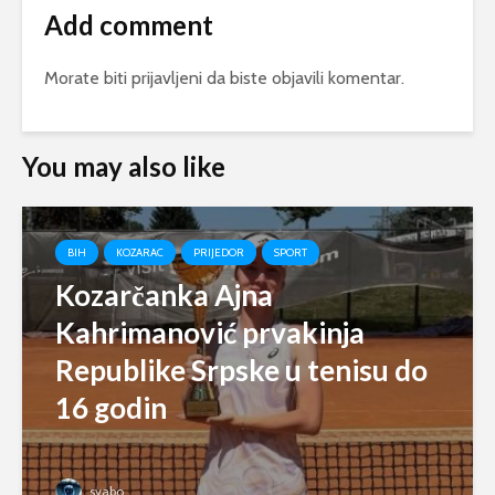
Add comment
Morate biti
prijavljeni
da biste objavili komentar.
You may also like
BIH
KOZARAC
PRIJEDOR
SPORT
Kozarčanka Ajna
Kahrimanović prvakinja
Republike Srpske u tenisu do
16 godin
svabo