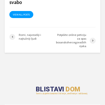
svabo
VIEW ALL POSTS
Romi, najveseliji i
Potpišite online peticiju
najtužniji ljudi
za spas
bosanskohercegovačkih
rijeka