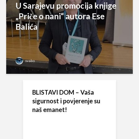
U Sarajevu promocija knjige
„Priče o nani“ autora Ese
Balića
svabo
BLISTAVI DOM – Vaša
sigurnost i povjerenje su
naš emanet!