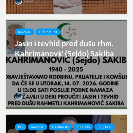
svabo
KOZARAC
TUŽNA VIJEST
Jasin i tevhid pred dušu rhm.
Kahrimanović (Sejdo) Sakiba
svabo
BIH
KOZARAC
KOZARAC.BA
KULTURA
PRIJEDOR