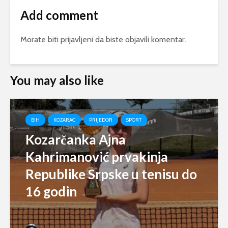
Add comment
Morate biti
prijavljeni
da biste objavili komentar.
You may also like
BIH
KOZARAC
PRIJEDOR
SPORT
Kozarčanka Ajna
Kahrimanović prvakinja
Republike Srpske u tenisu do
16 godin