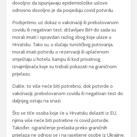
dovoljno da ispunjavaju epidemiološke uslove
odnosno dovoljno je da posjeduju covid potvrdu.
Podsjetimo, uz dokaz o vakcinaciji ili prebolovanom
covidu ili negativan test, državljani BiH do sada su
morali imati i opravdan razlog zbog koje ulaze u
Hrvatsku. Tako su, u slučaju turističkog putovanja,
morali imati potvrdu o rezervaciji ili uplaćenom
smještaju u hotelu, kampu ili kod privatnog
iznajmljivača koje su trebali pokazati na graničnom
prijelazu.
Dakle, to više neće biti potrebno, dok potvrde o
vakcinaciji, prebolovanom covidu ili negativan test do
daljnjeg ostaju na snazi.
Što se tiče osoba koje će u Hrvatsku dolaziti iz EU,
njima više neće biti potrebne ni covid potvrde.
Također, ograničenje prelaska preko graničnih
prijelaza ne odnosi se i na raseljene osobe iz Ukrajine.