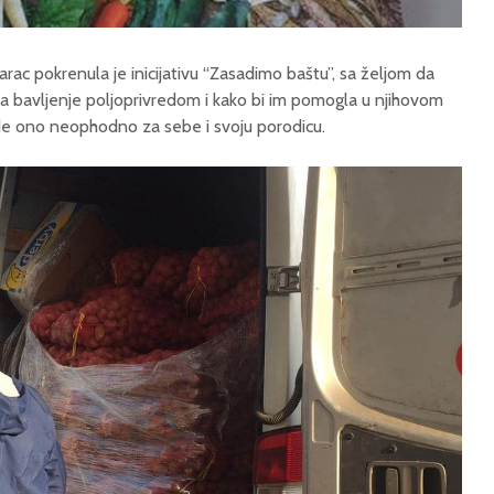
rac pokrenula je inicijativu “Zasadimo baštu”, sa željom da
 bavljenje poljoprivredom i kako bi im pomogla u njihovom
de ono neophodno za sebe i svoju porodicu.