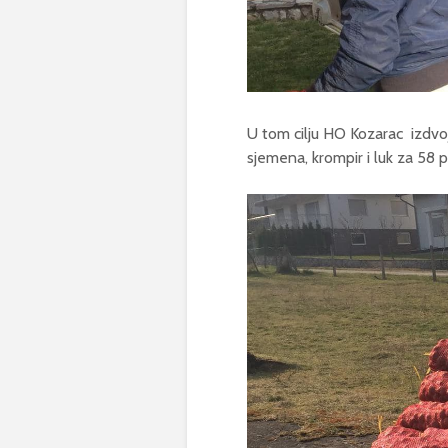
U tom cilju HO Kozarac izdvoj
sjemena, krompir i luk za 58 p