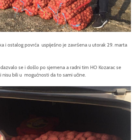
ka i ostalog povrća uspiješno je završena u utorak 29. marta
 odazvalo se i došlo po sjemena a radni tim HO Kozarac se
 nisu bili u mogućnosti da to sami učine.