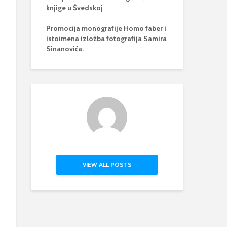
knjige u Švedskoj
Promocija monografije Homo faber i
istoimena izložba fotografija Samira
Sinanovića.
VIEW ALL POSTS