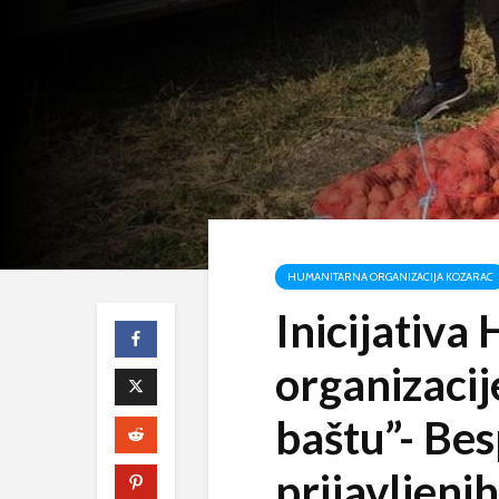
HUMANITARNA ORGANIZACIJA KOZARAC
Inicijativa
organizaci
baštu”- Be
prijavljeni