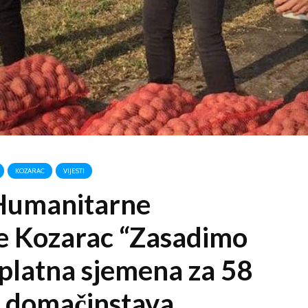
KOZARAC
VIJESTI
 Humanitarne
je Kozarac “Zasadimo
splatna sjemena za 58
h domačinstava