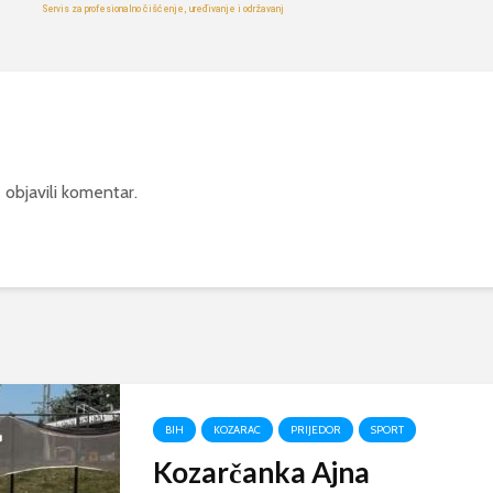
 objavili komentar.
BIH
KOZARAC
PRIJEDOR
SPORT
Kozarčanka Ajna