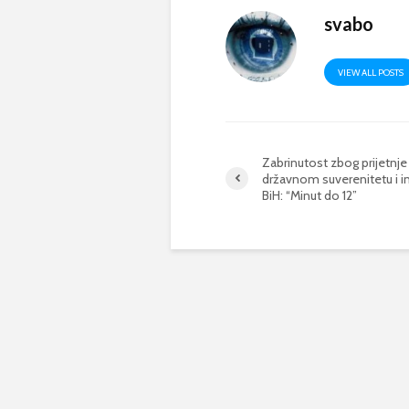
svabo
VIEW ALL POSTS
Zabrinutost zbog prijetnje
državnom suverenitetu i in
BiH: “Minut do 12”