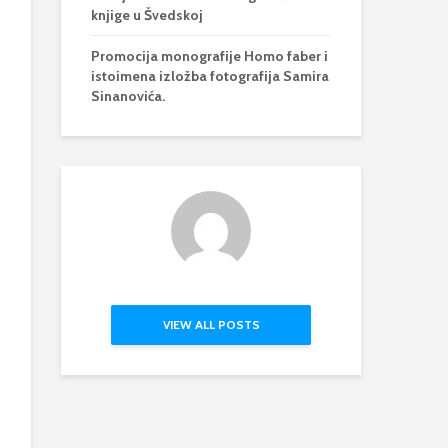
knjige u Švedskoj
Promocija monografije Homo faber i
istoimena izložba fotografija Samira
Sinanovića.
VIEW ALL POSTS