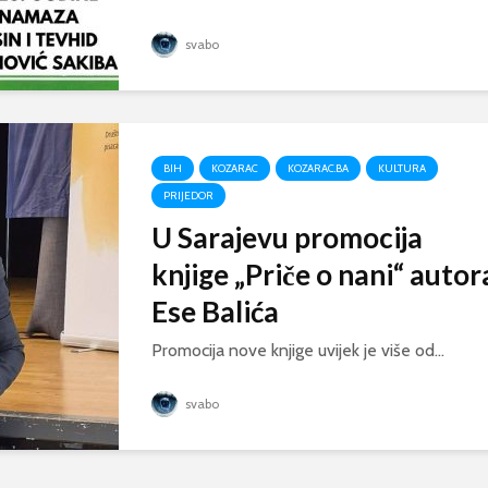
svabo
BIH
KOZARAC
KOZARAC.BA
KULTURA
PRIJEDOR
U Sarajevu promocija
knjige „Priče o nani“ autor
Ese Balića
Promocija nove knjige uvijek je više od...
svabo