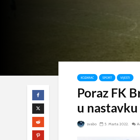
KOZARAC
SPORT
VIJESTI
Poraz FK Br
u nastavku
svabo
5. Marta 2022.
A