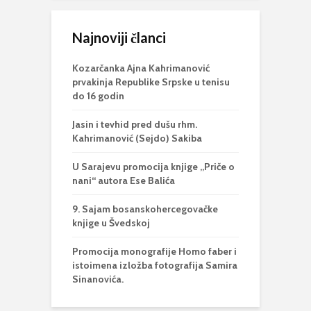
Najnoviji članci
Kozarčanka Ajna Kahrimanović
prvakinja Republike Srpske u tenisu
do 16 godin
Jasin i tevhid pred dušu rhm.
Kahrimanović (Sejdo) Sakiba
U Sarajevu promocija knjige „Priče o
nani“ autora Ese Balića
9. Sajam bosanskohercegovačke
knjige u Švedskoj
Promocija monografije Homo faber i
istoimena izložba fotografija Samira
Sinanovića.