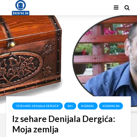
"IZ SEHARE DENIJALA DERGIĆA"
BIH
KOZARAC
KOZARAC.BA
Iz sehare Denijala Dergića:
Moja zemlja