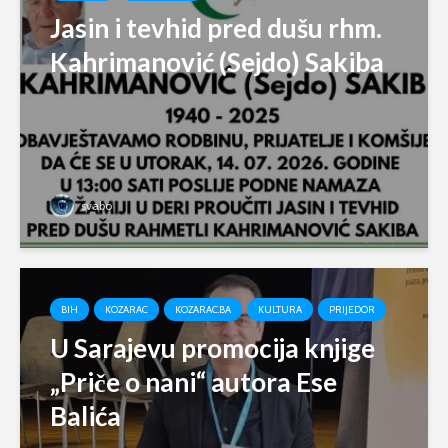
Jasin i tevhid pred dušu rhm.
Kahrimanović (Sejdo) Sakiba
svabo
BIH
KOZARAC
KOZARAC.BA
KULTURA
PRIJEDOR
U Sarajevu promocija knjige
„Priče o nani“ autora Ese
Balića