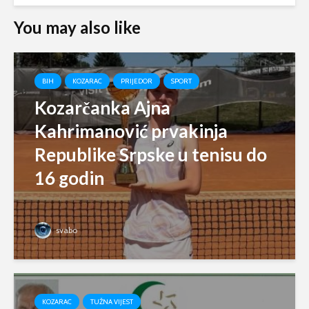
You may also like
BIH
KOZARAC
PRIJEDOR
SPORT
Kozarčanka Ajna
Kahrimanović prvakinja
Republike Srpske u tenisu do
16 godin
svabo
KOZARAC
TUŽNA VIJEST