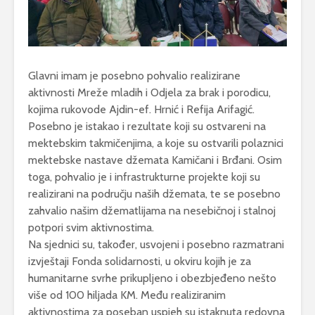
Glavni imam je posebno pohvalio realizirane
aktivnosti Mreže mladih i Odjela za brak i porodicu,
kojima rukovode Ajdin-ef. Hrnić i Refija Arifagić.
Posebno je istakao i rezultate koji su ostvareni na
mektebskim takmičenjima, a koje su ostvarili polaznici
mektebske nastave džemata Kamičani i Brđani. Osim
toga, pohvalio je i infrastrukturne projekte koji su
realizirani na području naših džemata, te se posebno
zahvalio našim džematlijama na nesebičnoj i stalnoj
potpori svim aktivnostima.
Na sjednici su, također, usvojeni i posebno razmatrani
izvještaji Fonda solidarnosti, u okviru kojih je za
humanitarne svrhe prikupljeno i obezbjeđeno nešto
više od 100 hiljada KM. Među realiziranim
aktivnostima za poseban uspjeh su istaknuta redovna