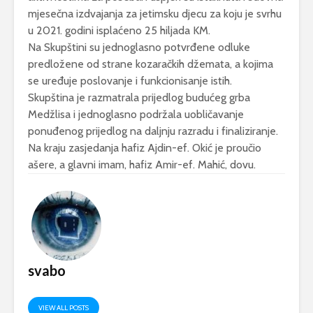
mjesečna izdvajanja za jetimsku djecu za koju je svrhu
u 2021. godini isplaćeno 25 hiljada KM.
Na Skupštini su jednoglasno potvrđene odluke
predložene od strane kozaračkih džemata, a kojima
se uređuje poslovanje i funkcionisanje istih.
Skupština je razmatrala prijedlog budućeg grba
Medžlisa i jednoglasno podržala uobličavanje
ponuđenog prijedlog na daljnju razradu i finaliziranje.
Na kraju zasjedanja hafiz Ajdin-ef. Okić je proučio
ašere, a glavni imam, hafiz Amir-ef. Mahić, dovu.
svabo
VIEW ALL POSTS