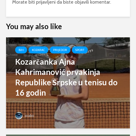
Morate biti
prijavljeni
da biste objavili komentar.
You may also like
BIH
KOZARAC
PRIJEDOR
SPORT
Kozarčanka Ajna
Kahrimanović prvakinja
Republike Srpske u tenisu do
16 godin
svabo