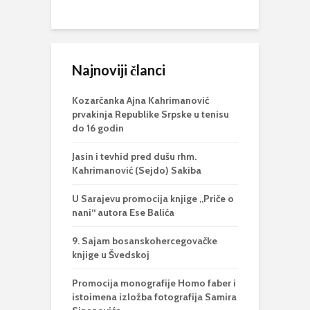
Najnoviji članci
Kozarčanka Ajna Kahrimanović
prvakinja Republike Srpske u tenisu
do 16 godin
Jasin i tevhid pred dušu rhm.
Kahrimanović (Sejdo) Sakiba
U Sarajevu promocija knjige „Priče o
nani“ autora Ese Balića
9. Sajam bosanskohercegovačke
knjige u Švedskoj
Promocija monografije Homo faber i
istoimena izložba fotografija Samira