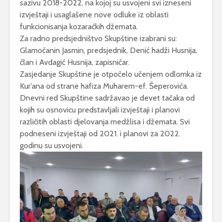
sazivu 2018-2022, na kojoj su usvojeni svi izneseni
izvještaji i usaglašene nove odluke iz oblasti
funkcionisanja kozaračkih džemata.
Za radno predsjedništvo Skupštine izabrani su:
Glamočanin Jasmin, predsjednik, Denić hadži Husnija,
član i Avdagić Husnija, zapisničar.
Zasjedanje Skupštine je otpočelo učenjem odlomka iz
Kur’ana od strane hafiza Muharem-ef. Šeperovića.
Dnevni red Skupštine sadržavao je devet tačaka od
kojih su osnovicu predstavljali izvještaji i planovi
različitih oblasti djelovanja medžlisa i džemata. Svi
podneseni izvještaji od 2021. i planovi za 2022.
godinu su usvojeni.