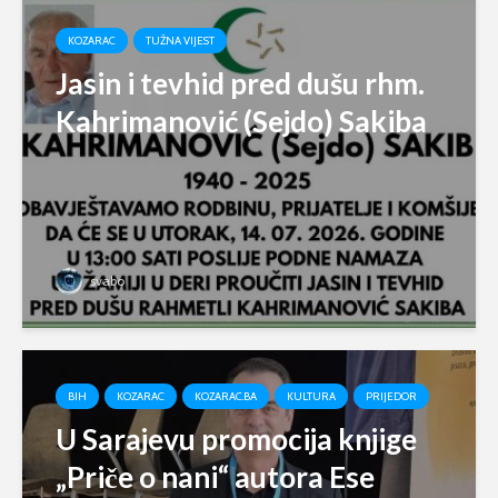
KOZARAC
TUŽNA VIJEST
Jasin i tevhid pred dušu rhm.
Kahrimanović (Sejdo) Sakiba
svabo
BIH
KOZARAC
KOZARAC.BA
KULTURA
PRIJEDOR
U Sarajevu promocija knjige
„Priče o nani“ autora Ese