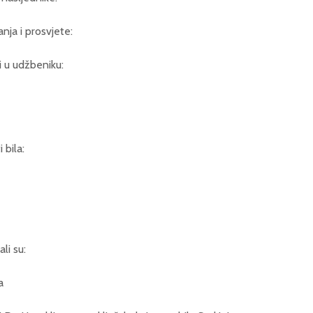
nja i prosvjete:
i u udžbeniku:
 bila:
li su:
a