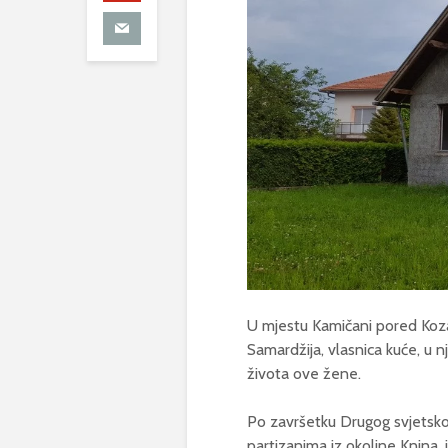
U mjestu Kamičani pored Kozar
Samardžija, vlasnica kuće, u nj
života ove žene.
Po završetku Drugog svjetskog
partizanima iz okoline Knina,