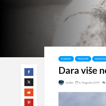
KOZARAC
PRIJEDOR
SVJEDOČA
Dara više n
svabo
6. Augusta 2019.