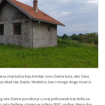
ca stoji kućica koju komšije zovu Darina kuća, iako Dara
oj nikad nije živjela. Neobično, kao i mnoge druge stvari iz
 rata Darina porodica je u ovaj potkozarski kraj došla sa
 iz sela Pađene u kojem je rođena 1930. godine. Njena dva