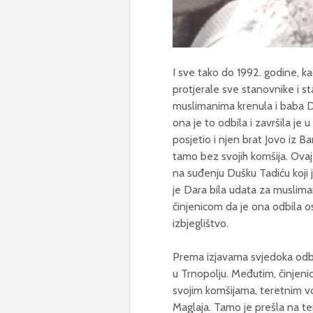
I sve tako do 1992. godine, k
protjerale sve stanovnike i s
muslimanima krenula i baba Dar
ona je to odbila i završila je 
posjetio i njen brat Jovo iz Ban
tamo bez svojih komšija. Ovaj
na suđenju Dušku Tadiću koji je
je Dara bila udata za muslimana
činjenicom da je ona odbila os
izbjeglištvo.
Prema izjavama svjedoka odbr
u Trnopolju. Međutim, činjenic
svojim komšijama, teretnim v
Maglaja. Tamo je prešla na te