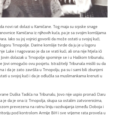
ada novi rat dolazi u Kamičane. Tog maja su srpske snage
tanovnice Kamičana iz njihovih kuća, pa je sa svojim komšijama
a. Iako su joj vojnici govorili da može ostati u svojoj kući,
u logoru Trnopolje. Darine komšije tvrde da ju je u logoru
je Luke i nagovarao je da se vrati kući, ali ona nije htjela ići
 Jovin dolazak u Trnopolje spominje se i u Haškom tribunalu,
 Jovi omogućio ovu posjetu. Istražitelji Tribunala mislili su da
 i da je zato završila u Trnopolju, pa su i sami bili zbunjeni
tati u svojoj kući i da je odlučila sa muslimankama krenuti u
ane Duška Tadića na Tribunalu, Jovo nije uspio pronaći Daru
a je da je ona iz Trnopolja, skupa sa ostalim zatvorenicima,
ozom prevezena na ratnu liniju razdvajanja između Doboja i
ritoriju pod kontrolom Armije BiH i sve vrijeme rata provela u