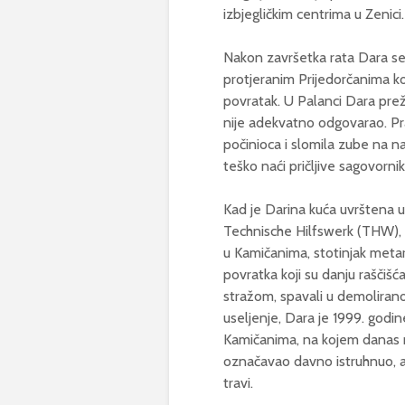
izbjegličkim centrima u Zenici.
Nakon završetka rata Dara se 
protjeranim Prijedorčanima ko
povratak. U Palanci Dara preži
nije adekvatno odgovarao. Pra
počinioca i slomila zube na n
teško naći pričljive sagovorni
Kad je Darina kuća uvrštena u
Technische Hilfswerk (THW), 
u Kamičanima, stotinjak metara
povratka koji su danju raščišć
stražom, spavali u demolirano
useljenje, Dara je 1999. godi
Kamičanima, na kojem danas ne
označavao davno istruhnuo, a 
travi.