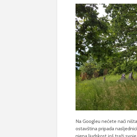
Na Googleu nećete naći ništa
ostavština pripada nasljednici
njena ljudskost još traži svoje