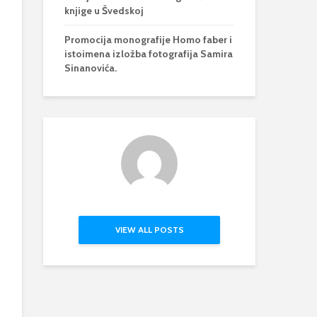
knjige u Švedskoj
Promocija monografije Homo faber i
istoimena izložba fotografija Samira
Sinanovića.
VIEW ALL POSTS