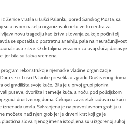
iz Zenice vratila u Lušci Palanku, pored Sanskog Mosta, sa
ji su u ovom naselju organizovali neku vrstu centra za
vljava novu tragediju kao žrtva silovanja za koje počinitelj
vda se spotakla o postratnu anarhiju, pala na neuračunljivost
acionalnosti žrtve. O detaljima vezanim za ovaj slučaj danas je
ke, jer bila su takva vremena.
 program rekonstrukcije njemačke vladine organizacije
Dara se iz Lušci Palanke preselila u zgradu Društvenog doma
 od gradilišta svoje kuće. Bila je u prvoj grupi pionira
avali puteve, dvorišta i temelje kuća, a noću, pod policijskom
j zgradi društvenog doma. Čekajući završetak radova na kući i
ne iznenada umrla. Sahranjena je na pravoslavnom groblju u
 možete naći njen grob jer je drveni krst koji ga je
plastična slova njenog imena istopljena su u izgorenoj suhoj