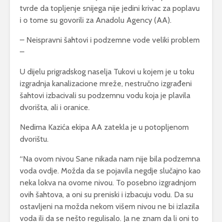
tvrde da topljenje snijega nije jedini krivac za poplavu
i o tome su govorili za Anadolu Agency (AA).
– Neispravni šahtovi i podzemne vode veliki problem
–
U dijelu prigradskog naselja Tukovi u kojem je u toku
izgradnja kanalizacione mreže, nestručno izgrađeni
šahtovi izbacivali su podzemnu vodu koja je plavila
dvorišta, ali i oranice.
Nedima Kazića ekipa AA zatekla je u potopljenom
dvorištu.
“Na ovom nivou Sane nikada nam nije bila podzemna
voda ovdje. Možda da se pojavila negdje slučajno kao
neka lokva na ovome nivou. To posebno izgradnjom
ovih šahtova, a oni su preniski i izbacuju vodu. Da su
ostavljeni na možda nekom višem nivou ne bi izlazila
voda ili da se nešto regulisalo. Ja ne znam da li oni to