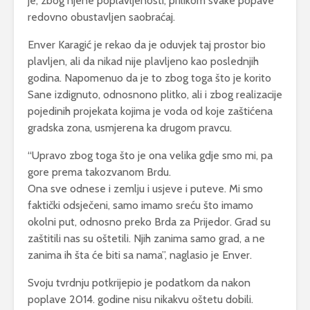
je, zbog njene poplavljenosti, prilikom svake popave
redovno obustavljen saobraćaj.
Enver Karagić je rekao da je oduvjek taj prostor bio
plavljen, ali da nikad nije plavljeno kao poslednjih
godina. Napomenuo da je to zbog toga što je korito
Sane izdignuto, odnosnono plitko, ali i zbog realizacije
pojedinih projekata kojima je voda od koje zaštićena
gradska zona, usmjerena ka drugom pravcu.
“Upravo zbog toga što je ona velika gdje smo mi, pa
gore prema takozvanom Brdu.
Ona sve odnese i zemlju i usjeve i puteve. Mi smo
faktički odsječeni, samo imamo sreću što imamo
okolni put, odnosno preko Brda za Prijedor. Grad su
zaštitili nas su oštetili. Njih zanima samo grad, a ne
zanima ih šta će biti sa nama”, naglasio je Enver.
Svoju tvrdnju potkrijepio je podatkom da nakon
poplave 2014. godine nisu nikakvu oštetu dobili.