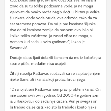
kući. Dobio sam građevinsku dozvolu, sve, ali nisam
znao da su tu tolike podzemne vode. Ja ne mogu
vjerovati da ovako može naglo doći. U blizini je velika
šljunkara, dođe voda otuda, ova odozdo, tako da za
sat vremena poravna. Da mi je par kamiona šljunka i
dva do tri kamiona zemlje da naspem ovo, bilo bi
koliko toliko zaštićeno. Ja zasad ništa ne mogu, a
nemam kud sada u ovim godinama”, kazao je
Savanović.
Dodaje da su ljudi dolazili čamcem da mu iz kokošinjca
spase piliće, međutim nisu uspjeli.
Žitelji naselja Raškovac suočavali su se sa plavljenjem
rijeke Sane, ali i kanala koji prolazi kroz njega.
“Desnoj strani Raškovca nam pravi problem kanal. On
nije čišćen svih ovih godina. Od 2000-te godine sam
ja u Raškovcu i do sada nije čišćen. Pun je svega i on
bi trebao da se čisti, kao što bi trebalo i korito rijeke