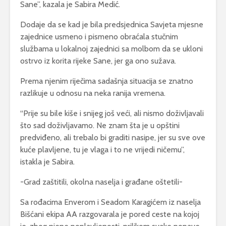
Sane”, kazala je Sabira Medić.
Dodaje da se kad je bila predsjednica Savjeta mjesne
zajednice usmeno i pismeno obraćala stučnim
službama u lokalnoj zajednici sa molbom da se ukloni
ostrvo iz korita rijeke Sane, jer ga ono sužava.
Prema njenim riječima sadašnja situacija se znatno
razlikuje u odnosu na neka ranija vremena.
“Prije su bile kiše i snijeg još veći, ali nismo doživljavali
što sad doživljavamo. Ne znam šta je u opštini
predviđeno, ali trebalo bi graditi nasipe, jer su sve ove
kuće plavljene, tu je vlaga i to ne vrijedi ničemu”,
istakla je Sabira.
-Grad zaštitili, okolna naselja i građane oštetili-
Sa rođacima Enverom i Seadom Karagićem iz naselja
Bišćani ekipa AA razgovarala je pored ceste na kojoj