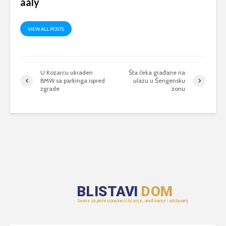
aaly
VIEW ALL POSTS
U Kozarcu ukraden
Šta čeka građane na
BMW sa parkinga ispred
ulazu u Šengensku
zgrade
zonu