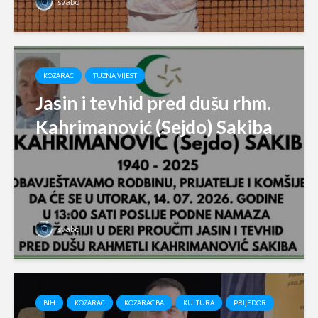
svabo
KOZARAC
TUŽNA VIJEST
Jasin i tevhid pred dušu rhm.
Kahrimanović (Sejdo) Sakiba
svabo
BIH
KOZARAC
KOZARAC.BA
KULTURA
PRIJEDOR