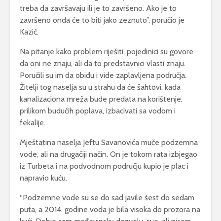
treba da završavaju ili je to završeno. Ako je to
završeno onda će to biti jako zeznuto”, poručio je
Kazić.
Na pitanje kako problem riješiti, pojedinici su govore
da oni ne znaju, ali da to predstavnici vlasti znaju.
Poručili su im da obiđu i vide zaplavljena područja.
Žitelji tog naselja su u strahu da će šahtovi, kada
kanalizaciona mreža bude predata na korištenje,
prilikom budućih poplava, izbacivati sa vodom i
fekalije.
Mještatina naselja Jeftu Savanovića muče podzemna
vode, ali na drugačiji način. On je tokom rata izbjegao
iz Turbeta i na podvodnom području kupio je plac i
napravio kuću.
“Podzemne vode su se do sad javile šest do sedam
puta, a 2014. godine voda je bila visoka do prozora na