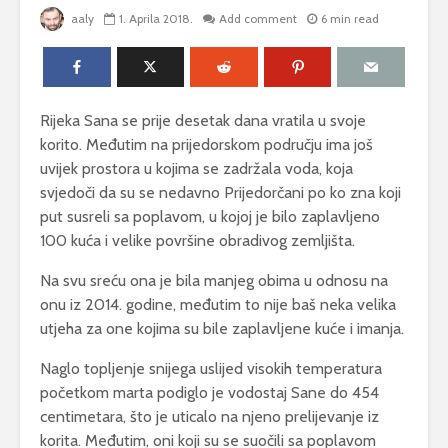
aaly
1. Aprila 2018.
Add comment
6 min read
Rijeka Sana se prije desetak dana vratila u svoje
korito. Međutim na prijedorskom području ima još
uvijek prostora u kojima se zadržala voda, koja
svjedoči da su se nedavno Prijedorčani po ko zna koji
put susreli sa poplavom, u kojoj je bilo zaplavljeno
100 kuća i velike površine obradivog zemljišta.
Na svu sreću ona je bila manjeg obima u odnosu na
onu iz 2014. godine, međutim to nije baš neka velika
utjeha za one kojima su bile zaplavljene kuće i imanja.
Naglo topljenje snijega uslijed visokih temperatura
početkom marta podiglo je vodostaj Sane do 454
centimetara, što je uticalo na njeno prelijevanje iz
korita. Međutim, oni koji su se suočili sa poplavom