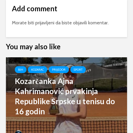
Add comment
Morate biti
prijavljeni
da biste objavili komentar.
You may also like
BIH
KOZARAC
PRIJEDOR
SPORT
Kozarčanka Ajna
Kahrimanović prvakinja
Republike Srpske u tenisu do
16 godin