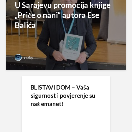
U Sarajevu promocija knjige
„Priče o nani“ autora Ese
Balića
svabo
BLISTAVI DOM – Vaša
sigurnost i povjerenje su
naš emanet!