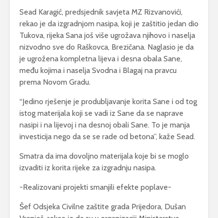
Sead Karagić, predsjednik savjeta MZ Rizvanovići,
rekao je da izgradnjom nasipa, koji je zaštitio jedan dio
Tukova, rijeka Sana još više ugrožava njihovo i naselja
nizvodno sve do Raškovca, Brezičana. Naglasio je da
je ugrožena kompletna lijeva i desna obala Sane,
među kojima i naselja Svodna i Blagaj na pravcu
prema Novom Gradu.
“Jedino rješenje je produbljavanje korita Sane i od tog
istog materijala koji se vadi iz Sane da se naprave
nasipi i na lijevoj i na desnoj obali Sane. To je manja
investicija nego da se se rade od betona”, kaže Sead.
Smatra da ima dovoljno materijala koje bi se moglo
izvaditi iz korita rijeke za izgradnju nasipa.
-Realizovani projekti smanjili efekte poplave-
Šef Odsjeka Civilne zaštite grada Prijedora, Dušan