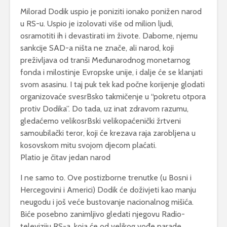
Milorad Dodik uspio je poniziti ionako ponižen narod
u RS-u. Uspio je izolovati više od milion ljudi,
osramotiti ih i devastirati im živote. Dabome, njemu
sankcije SAD-a ništa ne znače, ali narod, koji
preživljava od tranši Međunarodnog monetarnog
fonda i milostinje Evropske unije, i dalje će se klanjati
svom asasinu. I taj puk tek kad počne korijenje glodati
organizovaće svesrBsko takmičenje u “pokretu otpora
protiv Dodika”. Do tada, uz inat zdravom razumu,
gledaćemo velikosrBski velikopaćenički žrtveni
samoubilački teror, koji će krezava raja zarobljena u
kosovskom mitu svojom djecom plaćati.
Platio je čitav jedan narod
I ne samo to. Ove postizborne trenutke (u Bosni i
Hercegovini i Americi) Dodik će doživjeti kao manju
neugodu i još veće bustovanje nacionalnog mišića.
Biće posebno zanimljivo gledati njegovu Radio-
televiziju RS-a, koja će od velikog vođe parade,