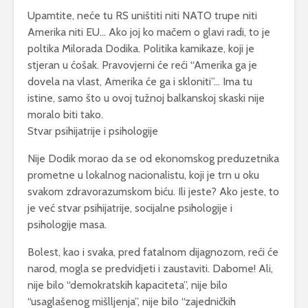
Upamtite, neće tu RS uništiti niti NATO trupe niti
Amerika niti EU… Ako joj ko mačem o glavi radi, to je
poltika Milorada Dodika. Politika kamikaze, koji je
stjeran u ćošak. Pravovjerni će reći “Amerika ga je
dovela na vlast, Amerika će ga i skloniti”… Ima tu
istine, samo što u ovoj tužnoj balkanskoj skaski nije
moralo biti tako.
Stvar psihijatrije i psihologije
Nije Dodik morao da se od ekonomskog preduzetnika
prometne u lokalnog nacionalistu, koji je trn u oku
svakom zdravorazumskom biću. Ili jeste? Ako jeste, to
je već stvar psihijatrije, socijalne psihologije i
psihologije masa.
Bolest, kao i svaka, pred fatalnom dijagnozom, reći će
narod, mogla se predvidjeti i zaustaviti. Dabome! Ali,
nije bilo “demokratskih kapaciteta”, nije bilo
“usaglašenog mišlljenja”, nije bilo “zajedničkih