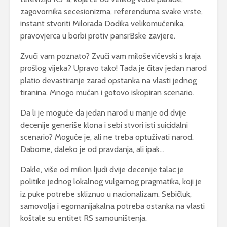
zagovornika secesionizma, referenduma svake vrste,
instant stvoriti Milorada Dodika velikomučenika,
pravovjerca u borbi protiv pansrBske zavjere.
Zvuči vam poznato? Zvuči vam miloševićevski s kraja
prošlog vijeka? Upravo tako! Tada je čitav jedan narod
platio devastiranje zarad opstanka na vlasti jednog
tiranina. Mnogo mučan i gotovo iskopiran scenario.
Da li je moguće da jedan narod u manje od dvije
decenije generiše klona i sebi stvori isti suicidalni
scenario? Moguće je, ali ne treba optuživati narod.
Dabome, daleko je od pravdanja, ali ipak…
Dakle, više od milion ljudi dvije decenije talac je
politike jednog lokalnog vulgarnog pragmatika, koji je
iz puke potrebe skliznuo u nacionalizam. Sebičluk,
samovolja i egomanijakalna potreba ostanka na vlasti
koštale su entitet RS samouništenja.