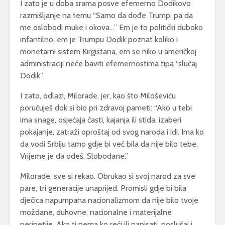
I zato je u doba srama posve efemerno Dodikovo
razmišljanje na temu “Samo da dođe Trump, pa da
me oslobodi muke i okova…” Em je to politički duboko
infantilno, em je Trumpu Dodik poznat koliko i
monetarni sistem Kirgistana, em se niko u američkoj
administraciji neće baviti efemernostima tipa “slučaj
Dodik”.
I zato, odlazi, Milorade, jer, kao što Miloševiću
poručuješ dok si bio pri zdravoj pameti: “Ako u tebi
ima snage, osjećaja časti, kajanja ili stida, izaberi
pokajanje, zatraži oproštaj od svog naroda i idi. Ima ko
da vodi Srbiju tamo gdje bi već bila da nije bilo tebe.
Vrijeme je da odeš, Slobodane.”
Milorade, sve si rekao. Obrukao si svoj narod za sve
pare, tri generacije unaprijed. Promisli gdje bi bila
dječica napumpana nacionalizmom da nije bilo tvoje
moždane, duhovne, nacionalne i materijalne
peripetije. Ako ti nema ko reći ili napisati, poslušaj i