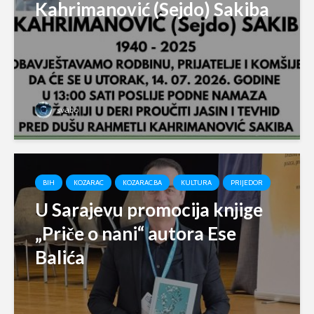
Kahrimanović (Sejdo) Sakiba
svabo
BIH
KOZARAC
KOZARAC.BA
KULTURA
PRIJEDOR
U Sarajevu promocija knjige
„Priče o nani“ autora Ese
Balića