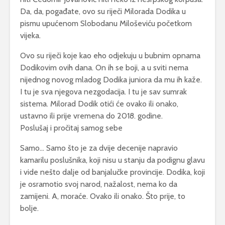
Da, da, pogađate, ovo su riječi Milorada Dodika u
pismu upućenom Slobodanu Miloševiću početkom
vijeka.
Ovo su riječi koje kao eho odjekuju u bubnim opnama
Dodikovim ovih dana. On ih se boji, a u sviti nema
nijednog novog mladog Dodika juniora da mu ih kaže.
I tu je sva njegova nezgodacija. I tu je sav sumrak
sistema. Milorad Dodik otići će ovako ili onako,
ustavno ili prije vremena do 2018. godine.
Poslušaj i pročitaj samog sebe
Samo… Samo što je za dvije decenije napravio
kamarilu poslušnika, koji nisu u stanju da podignu glavu
i vide nešto dalje od banjalučke provincije. Dodika, koji
je osramotio svoj narod, nažalost, nema ko da
zamijeni. A, moraće. Ovako ili onako. Što prije, to
bolje.