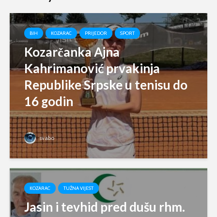
BIH
KOZARAC
PRIJEDOR
SPORT
Kozarčanka Ajna
Kahrimanović prvakinja
Republike Srpske u tenisu do
16 godin
svabo
KOZARAC
TUŽNA VIJEST
Jasin i tevhid pred dušu rhm.