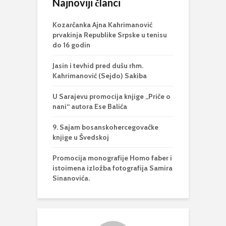
Najnoviji članci
Kozarčanka Ajna Kahrimanović
prvakinja Republike Srpske u tenisu
do 16 godin
Jasin i tevhid pred dušu rhm.
Kahrimanović (Sejdo) Sakiba
U Sarajevu promocija knjige „Priče o
nani“ autora Ese Balića
9. Sajam bosanskohercegovačke
knjige u Švedskoj
Promocija monografije Homo faber i
istoimena izložba fotografija Samira
Sinanovića.