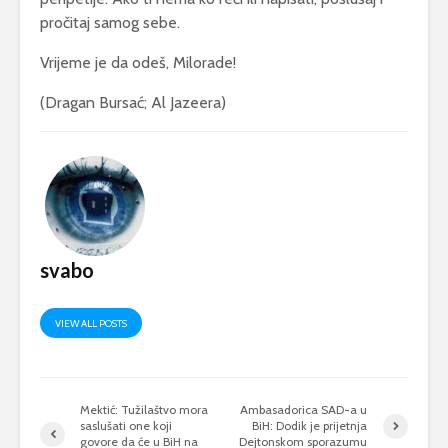
pročitaj samog sebe.
Vrijeme je da odeš, Milorade!
(Dragan Bursać; Al Jazeera)
svabo
VIEW ALL POSTS
Mektić: Tužilaštvo mora
Ambasadorica SAD-a u
saslušati one koji
BiH: Dodik je prijetnja
govore da će u BiH na
Dejtonskom sporazumu