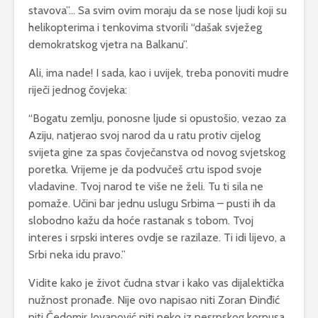
stavova”… Sa svim ovim moraju da se nose ljudi koji su
helikopterima i tenkovima stvorili “dašak svježeg
demokratskog vjetra na Balkanu”.
Ali, ima nade! I sada, kao i uvijek, treba ponoviti mudre
riječi jednog čovjeka:
“Bogatu zemlju, ponosne ljude si opustošio, vezao za
Aziju, natjerao svoj narod da u ratu protiv cijelog
svijeta gine za spas čovječanstva od novog svjetskog
poretka. Vrijeme je da podvučeš crtu ispod svoje
vladavine. Tvoj narod te više ne želi. Tu ti sila ne
pomaže. Učini bar jednu uslugu Srbima – pusti ih da
slobodno kažu da hoće rastanak s tobom. Tvoj
interes i srpski interes ovdje se razilaze. Ti idi lijevo, a
Srbi neka idu pravo.”
Vidite kako je život čudna stvar i kako vas dijalektička
nužnost pronađe. Nije ovo napisao niti Zoran Đinđić
niti Čedomir Jovanović niti neko iz nesrpskog korpusa.