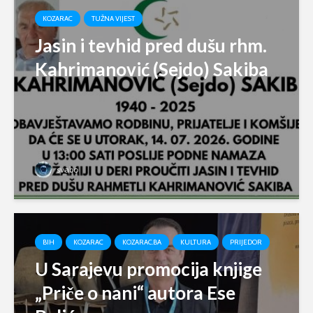
KOZARAC
TUŽNA VIJEST
Jasin i tevhid pred dušu rhm.
Kahrimanović (Sejdo) Sakiba
svabo
BIH
KOZARAC
KOZARAC.BA
KULTURA
PRIJEDOR
U Sarajevu promocija knjige
„Priče o nani“ autora Ese