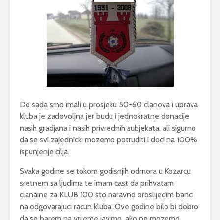
Do sada smo imali u prosjeku 50-60 clanova i uprava
kluba je zadovoljna jer budu i jednokratne donacije
nasih gradjana i nasih privrednih subjekata, ali sigurno
da se svi zajednicki mozemo potruditi i doci na 100%
ispunjenje cilja.
Svaka godine se tokom godisnjih odmora u Kozarcu
sretnem sa ljudima te imam cast da prihvatam
clanaine za KLUB 100 sto naravno proslijedim banci
na odgovarajuci racun kluba. Ove godine bilo bi dobro
da se barem na vrijeme javimo, ako ne mozemo