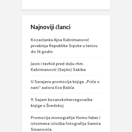
Najnoviji članci
Kozarčanka Ajna Kahrimanović
prvakinja Republike Srpske u tenisu
do 16 godin
Jasin i tevhid pred dušu rhm.
Kahrimanović (Sejdo) Sakiba
U Sarajevu promocija knjige „Priče o
nani“ autora Ese Balića
9. Sajam bosanskohercegovačke
knjige u Švedskoj
Promocija monografije Homo faber i
istoimena izložba fotografija Samira
Sinanovića.