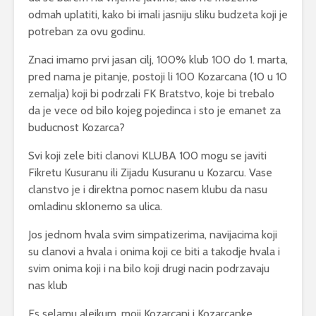
odmah uplatiti, kako bi imali jasniju sliku budzeta koji je
potreban za ovu godinu.
Znaci imamo prvi jasan cilj, 100% klub 100 do 1. marta,
pred nama je pitanje, postoji li 100 Kozarcana (10 u 10
zemalja) koji bi podrzali FK Bratstvo, koje bi trebalo
da je vece od bilo kojeg pojedinca i sto je emanet za
buducnost Kozarca?
Svi koji zele biti clanovi KLUBA 100 mogu se javiti
Fikretu Kusuranu ili Zijadu Kusuranu u Kozarcu. Vase
clanstvo je i direktna pomoc nasem klubu da nasu
omladinu sklonemo sa ulica.
Jos jednom hvala svim simpatizerima, navijacima koji
su clanovi a hvala i onima koji ce biti a takodje hvala i
svim onima koji i na bilo koji drugi nacin podrzavaju
nas klub
Es selamu alejkum, moji Kozarcani i Kozarcanke…