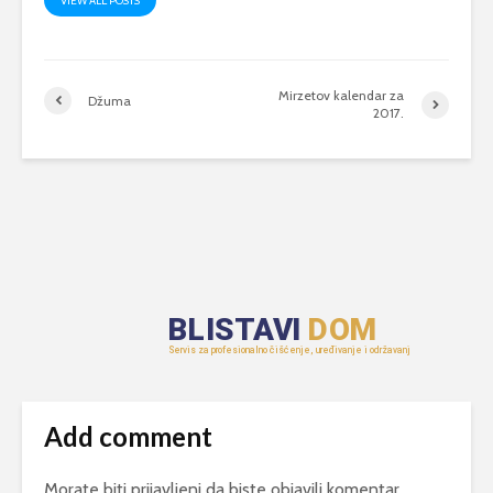
VIEW ALL POSTS
Mirzetov kalendar za
Džuma
2017.
Add comment
Morate biti
prijavljeni
da biste objavili komentar.