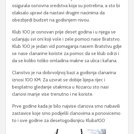
osigurala osnovna sredstva koja su potrebna, a sto bi
olaksalo upravi da nastavi drugim nacinima da
obezbjedi budzet na godisnjem nivou.
Klub 100 je osnovan prije deset godina i u njega se
uclanjuju svi oni koji vole i zele pomoci nase Bratstvo.
Klub 100 je jedan vid pomaganja nasem Bratstvu gdje
se nase clanarine koriste za pomoc da se klub odrzi i
da se koliko toliko omladina makne sa ulica i kafana.
Clanstvo je na dobrvoljnoj bazi a godisnja clanarina
iznosi 100 KM. Za uzvrat se dobije lijepa rijec i
besplatno gledanje utakmica u Kozarcu sto nasi
clanovi manje vise trenutno i ne koriste.
Prve godine kada je bilo najvise clanova smo nabavili
zastavice koje smo podijelili clanovima a ponovicemo
to i ove godine za desetogodisnjicu Kluba100