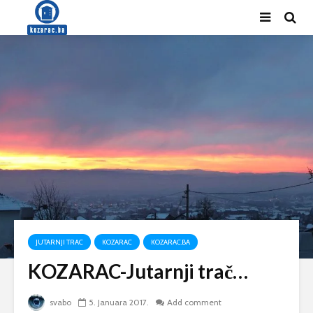
JUTARNJI TRAC
KOZARAC
KOZARAC.BA
KOZARAC-Jutarnji trač…
svabo
5. Januara 2017.
Add comment