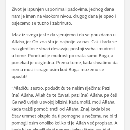
Zivot je ispunjen usponima i padovima. Jednog dana
nam je iman na visokom nivou, drugog dana je opao i
osjecamo se tuzno i zabrinuto.
Izlaz iz svega jeste da vjerujemo i da se pouzdamo u
Allaha, jer On zna šta je najbolje za nas. Cak i kada se
naizgled lose stvari desavaju, postoji svrha i mudrost
u tome. Ponekad je mudrost poznata samo Bogu, a
ponekad je ocigledna. Prema tome, kada shvatimo da
nema moci i snage osim kod Boga, mozemo se
opustiti!
“Mladiću, sestro, podučit ću te nekim riječima: Pazi
(na) Allaha, Allah će te čuvati, pazi (na) Allaha, pa ćeš
Ga naći uvijek u svojoj blizini. Kada moliš, moli Allaha,
kada tražiš pomoć, traži od Allaha. Znaj, kada bi se
čitav ummet okupio da ti pomogne u nečemu, ne bi ti
pomogli osim onoliko koliko ti je Allah već propisao. A
kada bi se okupili da ti nanesu kakvu štetu, ne bi ti