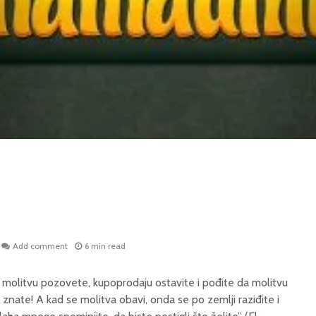
Add comment
6 min read
a molitvu pozovete, kupoprodaju ostavite i pođite da molitvu
 znate! A kad se molitva obavi, onda se po zemlji raziđite i