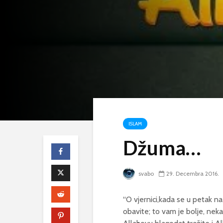
ISLAM
Džuma…
svabo
29. Decembra 2016.
“O vjernici,kada se u petak n
obavite; to vam je bolje, neka