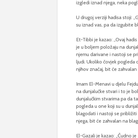
izgledi iznad njega, neka pog
U drugoj verziji hadisa stoji: 
su iznad vas, pa da izgubite b
Et-Tibbi je kazao: „Ovaj hadis
je u boljem položaju na dunja
njemu darivane i nastoji se pr
ljudi. Ukoliko čovjek pogleda
njihov značaj, bit će zahvalan 
Imam El-Menavi u djelu Fejdu-
na dunjalučke stvari i to je bo
dunjalučkim stvarima pa da ta
pogleda u one koji su u dunjal
blagodati i nastoji se približit
njega, bit će zahvalan na bla
El-Gazali je kazao: „Čudno je 