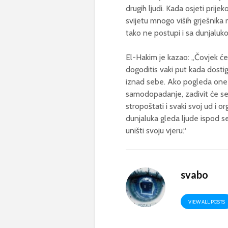
drugih ljudi. Kada osjeti prije
svijetu mnogo viših grješnika 
tako ne postupi i sa dunjaluk
El-Hakim je kazao: „Čovjek će
dogoditis vaki put kada dost
iznad sebe. Ako pogleda one 
samodopadanje, zadivit će se 
stropoštati i svaki svoj ud i or
dunjaluka gleda ljude ispod s
uništi svoju vjeru.“
svabo
VIEW ALL POSTS