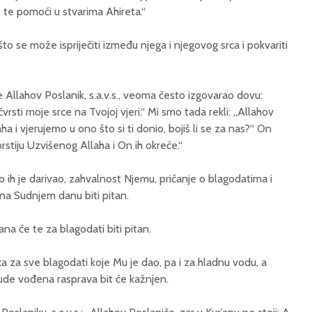
e te pomoći u stvarima Ahireta.“
to se može ispriječiti između njega i njegovog srca i pokvariti
e Allahov Poslanik, s.a.v.s., veoma često izgovarao dovu:
učvrsti moje srce na Tvojoj vjeri.“ Mi smo tada rekli: „Allahov
ha i vjerujemo u ono što si ti donio, bojiš li se za nas?“ On
prstiju Uzvišenog Allaha i On ih okreće.“
ih je darivao, zahvalnost Njemu, pričanje o blagodatima i
 na Sudnjem danu biti pitan.
na će te za blagodati biti pitan.
ka za sve blagodati koje Mu je dao, pa i za hladnu vodu, a
ude vođena rasprava bit će kažnjen.