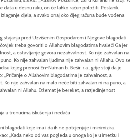
 Poslaniku, s.a.v.s.: „Allahov Poslaniče, zar u Kur’anu ne stoji: A
 data u desnu ruku, on će lahko račun položiti. Poslanik,
na izlaganje djela, a svako onaj oko čijeg računa bude vođena
vog stajanja pred Uzvišenim Gospodarom i Njegove blagodati
r, čovjek treba govoriti o Allahovim blagodatima hvaleći Ga jer
nost, a ostavljanje govora nezahvalnost. Ko nije zahvalan na
 puno. Ko nije zahvalan ljudima nije zahvalan ni Allahu. Ovo se
su kojeg prenosi En-Nu’man b. Bešir, r.a., gdje stoji da je
kao: „Pričanje o Allahovim blagodatima je zahvalnost, a
t. Ko nije zahvalan na malo neće biti zahvalan ni na puno, a
 zahvalan ni Allahu. Džemat je bereket, a razjedinjenost
ja u trenucima iskušenja i nedaća
i blagodati koje ima i da ih ne potcjenjuje i minimizira.
 rekao: „Kada neko od vas pogleda u onoga ko je u imetku i