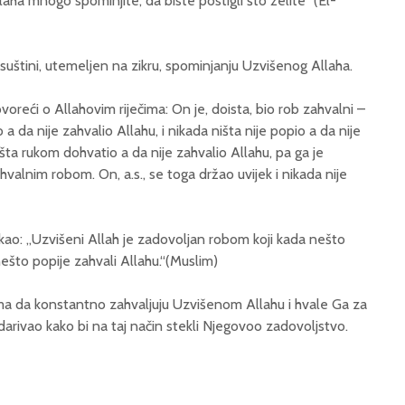
laha mnogo spominjite, da biste postigli što želite” (El-
u suštini, utemeljen na zikru, spominjanju Uzvišenog Allaha.
oreći o Allahovim riječima: On je, doista, bio rob zahvalni –
 a da nije zahvalio Allahu, i nikada ništa nije popio a da nije
išta rukom dohvatio a da nije zahvalio Allahu, pa ga je
valnim robom. On, a.s., se toga držao uvijek i nikada nije
 rekao: „Uzvišeni Allah je zadovoljan robom koji kada nešto
ešto popije zahvali Allahu.“(Muslim)
ima da konstantno zahvaljuju Uzvišenom Allahu i hvale Ga za
 darivao kako bi na taj način stekli Njegovoo zadovoljstvo.