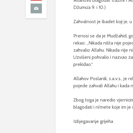
Allahovu blagodat tražite i Al
Džumu’a 9. i 10.)
Zahvalnost je ibadet koji je, 
Prenosi se da je Mudžahid, gov
rekao: „Nikada ništa nije pojeo
zahvalio Allahu. Nikada nije n
Uzvišeni pohvalio i nazvao zah
prekidao.“
Allahov Poslanik, s.a.v.s., je
pojede zahvali Allahu i kada n
Zbog toga je naredio vjernic
blagodati i ni’mete koje im je
Izbjegavanje grijeha