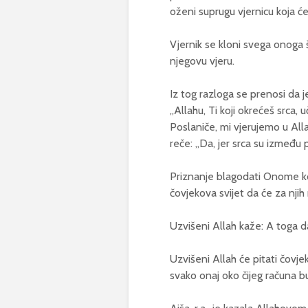
oženi suprugu vjernicu koja ć
Vjernik se kloni svega onoga š
njegovu vjeru.
Iz tog razloga se prenosi da j
„Allahu, Ti koji okrećeš srca, 
Poslaniče, mi vjerujemo u Alla
reče: „Da, jer srca su između 
Priznanje blagodati Onome ko 
čovjekova svijet da će za njih
Uzvišeni Allah kaže: A toga da
Uzvišeni Allah će pitati čovje
svako onaj oko čijeg računa b