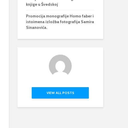
knjige u Švedskoj
Promocija monografije Homo faber i
istoimena izložba fotografija Samira
Sinanovića.
VIEW ALL POSTS