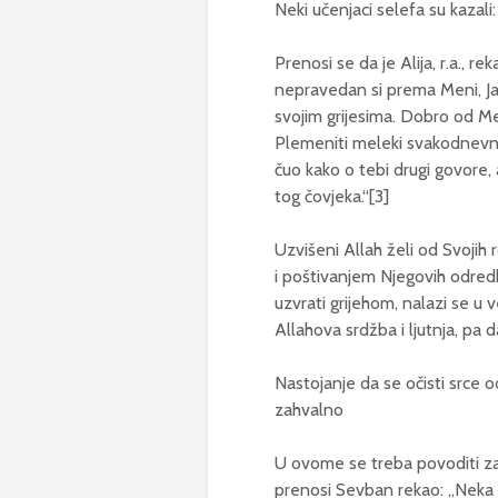
Neki učenjaci selefa su kazali:
Prenosi se da je Alija, r.a., r
nepravedan si prema Meni, Ja t
svojim grijesima. Dobro od M
Plemeniti meleki svakodnevno
čuo kako o tebi drugi govore, 
tog čovjeka.“[3]
Uzvišeni Allah želi od Svoji
i poštivanjem Njegovih odredb
uzvrati grijehom, nalazi se u v
Allahova srdžba i ljutnja, pa da
Nastojanje da se očisti srce 
zahvalno
U ovome se treba povoditi za r
prenosi Sevban rekao: „Neka t