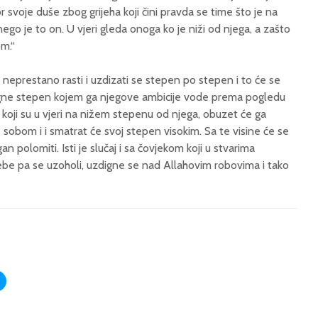
kor svoje duše zbog grijeha koji čini pravda se time što je na
nego je to on. U vjeri gleda onoga ko je niži od njega, a zašto
om.“
 neprestano rasti i uzdizati se stepen po stepen i to će se
igne stepen kojem ga njegove ambicije vode prema pogledu
koji su u vjeri na nižem stepenu od njega, obuzet će ga
sobom i i smatrat će svoj stepen visokim. Sa te visine će se
gan polomiti. Isti je slučaj i sa čovjekom koji u stvarima
ebe pa se uzoholi, uzdigne se nad Allahovim robovima i tako