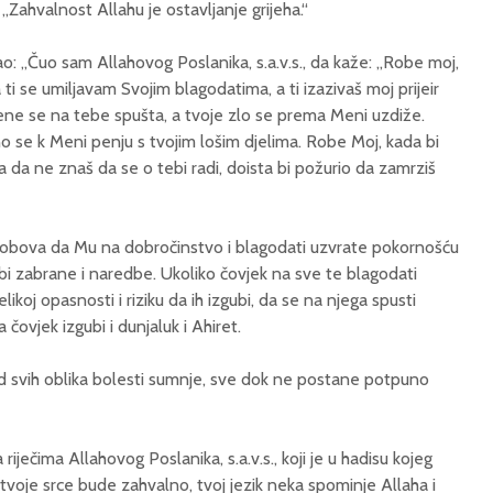
 „Zahvalnost Allahu je ostavljanje grijeha.“
ekao: „Čuo sam Allahovog Poslanika, s.a.v.s., da kaže: „Robe moj,
i se umiljavam Svojim blagodatima, a ti izazivaš moj prijeir
ene se na tebe spušta, a tvoje zlo se prema Meni uzdiže.
 se k Meni penju s tvojim lošim djelima. Robe Moj, kada bi
a da ne znaš da se o tebi radi, doista bi požurio da zamrziš
h robova da Mu na dobročinstvo i blagodati uzvrate pokornošću
i zabrane i naredbe. Ukoliko čovjek na sve te blagodati
elikoj opasnosti i riziku da ih izgubi, da se na njega spusti
 čovjek izgubi i dunjaluk i Ahiret.
od svih oblika bolesti sumnje, sve dok ne postane potpuno
iječima Allahovog Poslanika, s.a.v.s., koji je u hadisu kojeg
voje srce bude zahvalno, tvoj jezik neka spominje Allaha i