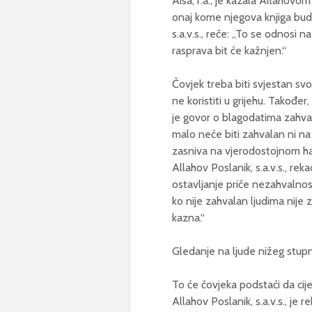
Aiša, r.a., je kazala Allahovom
onaj kome njegova knjiga bude
s.a.v.s., reče: „To se odnosi 
rasprava bit će kažnjen.“
Čovjek treba biti svjestan s
ne koristiti u grijehu. Takođe
je govor o blagodatima zahval
malo neće biti zahvalan ni na
zasniva na vjerodostojnom hadi
Allahov Poslanik, s.a.v.s., re
ostavljanje priče nezahvalnos
ko nije zahvalan ljudima nije
kazna.“
Gledanje na ljude nižeg stupn
To će čovjeka podstaći da cijen
Allahov Poslanik, s.a.v.s., je