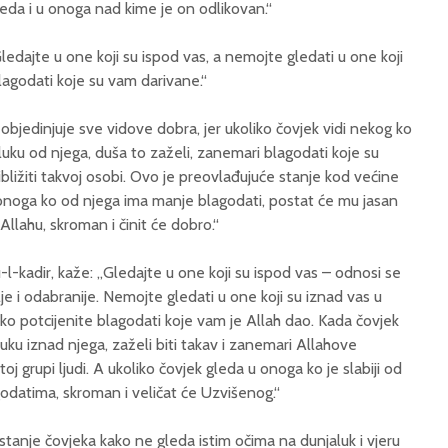
leda i u onoga nad kime je on odlikovan.“
„Gledajte u one koji su ispod vas, a nemojte gledati u one koji
lagodati koje su vam darivane.“
 objedinjuje sve vidove dobra, jer ukoliko čovjek vidi nekog ko
luku od njega, duša to zaželi, zanemari blagodati koje su
ibližiti takvoj osobi. Ovo je preovlađujuće stanje kod većine
 onoga ko od njega ima manje blagodati, postat će mu jasan
Allahu, skroman i činit će dobro.“
l-kadir, kaže: „Gledajte u one koji su ispod vas – odnosi se
lje i odabranije. Nemojte gledati u one koji su iznad vas u
ko potcijenite blagodati koje vam je Allah dao. Kada čovjek
uku iznad njega, zaželi biti takav i zanemari Allahove
i toj grupi ljudi. A ukoliko čovjek gleda u onoga ko je slabiji od
godatima, skroman i veličat će Uzvišenog.“
stanje čovjeka kako ne gleda istim očima na dunjaluk i vjeru