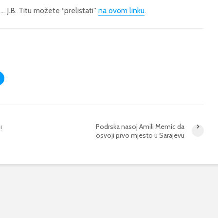
… J.B. Titu možete “prelistati”
na ovom linku
.
Podrska nasoj Amili Memic da
!
osvoji prvo mjesto u Sarajevu