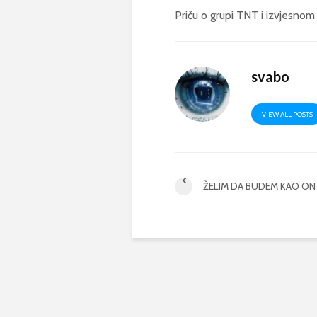
Priču o grupi TNT i izvjesnom 
svabo
VIEW ALL POSTS
ŽELIM DA BUDEM KAO ON 