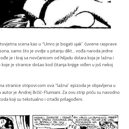
 istovjetna scena kao u “Umro je bogati ujak” čuvene rasprave
na, samo što je ovdje u pitanju dikt… vođa naroda jedne
kođe je i kraj sa novčanicom od hiljadu dolara koja je lažna i
 koje je stranice došao kod čitanja knjige viđen u još nekoj
 stranice stripovi.com ova “lažna” epizoda je objavljena u
a autor je Andrej Brčić-Flumiani. Za ovu strip priču su navodno
zoda koji su tekstualno i crtački prilagođeni.