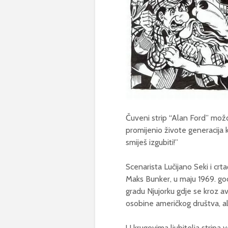
Čuveni strip “Alan Ford” možda 
promijenio živote generacija ko
smiješ izgubiti!”
Scenarista Lučijano Seki i cr
Maks Bunker, u maju 1969. godi
gradu Njujorku gdje se kroz a
osobine američkog društva, ali
U krugovima ljubitelja stripa