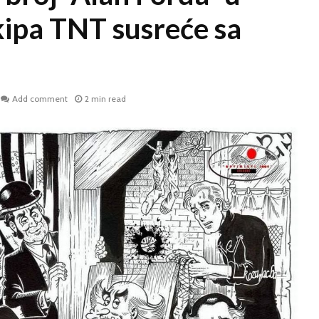
kipa TNT susreće sa
Add comment
2 min read