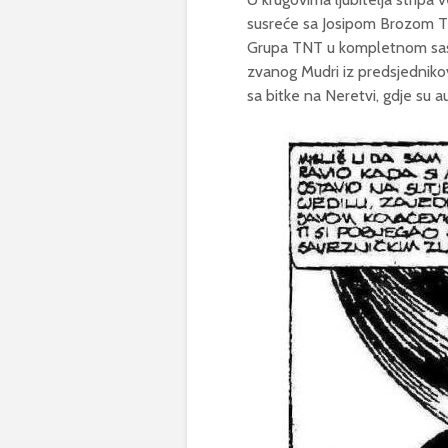
susreće sa Josipom Brozom Tit
Grupa TNT u kompletnom sast
zvanog Mudri iz predsjednikove
sa bitke na Neretvi, gdje su aut