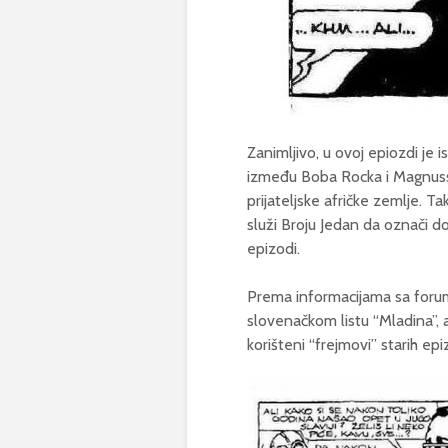
Zanimljivo, u ovoj epiozdi je
između Boba Rocka i Magnusso
prijateljske afričke zemlje. Ta
služi Broju Jedan da označi do
epizodi.
Prema informacijama sa foruma
slovenačkom listu “Mladina”, 
korišteni “frejmovi” starih epi