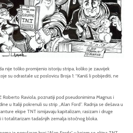
nije toliko promijenio istoriju stripa, koliko je zauvijek
je su odrastale uz poslovicu Broja 1: “Kaniš li pobijediti, ne
tač Roberto Raviola, poznatiji pod pseudonimima Magnus i
ne u Italiji pokrenuli su strip „Alan Ford”. Radnja se dešava u
vanture ekipe TNT ismijavaju kapitalizam, rasizam i druge
 i totalitarizam tadašnjih zemalja istočnog bloka.
 veoma je popularan broj “Alan Forda” u kojem se ekipa TNT