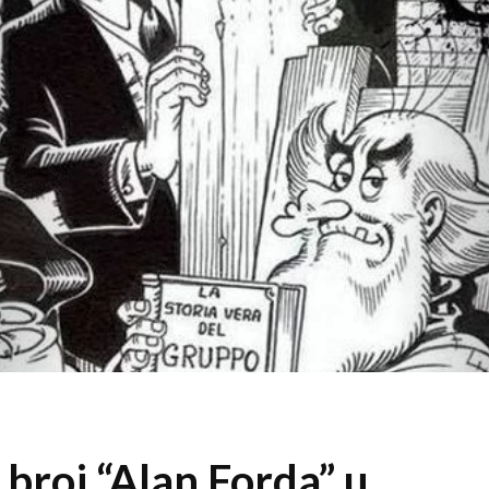
 broj “Alan Forda” u