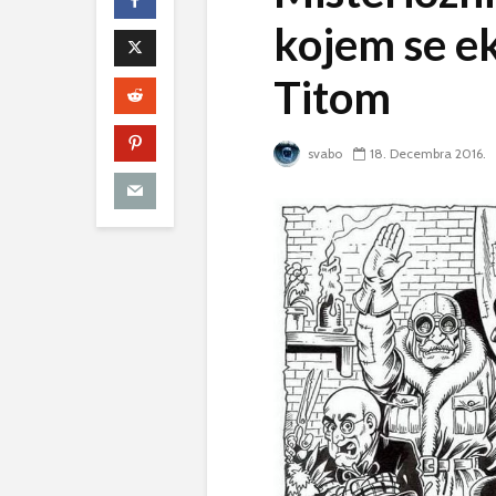
kojem se e
Titom
svabo
18. Decembra 2016.