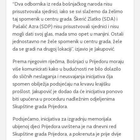
“Dva odbornika iz reda bošnjačkog naroda nisu
prisustvovala sjednici, iako se svi slažemo da želimo
taj spomenik u centru grada. Škerić Zlatko (SDA) i
Pašalić Azra (SDP) nisu prisustvovali sjednici i nisu
mogli dati svoj glas, mada smo opet u manjini. Ostali
jednostavno ne žele spomenik u centru grada, žele
da se gradi na drugoj lokaciji”, izjavio je Jakupović.
Prema njegovim riječima, Bošnjaci u Prijedoru moraju
više komunicirati kako u budućnosti ne bilo dolazilo
do sličnih neslaganja i neusvajanja inicijativa čija
spomen obilježja podsjećaju na krvavu krajišku
prošlost. Jakupović je dodao da će inicijativa ponovo
biti upućena u proceduru nadležnim odjeljenima
Skupštine grada Prijedora.
Podsjećamo, inicijativa za izgradnju memorijala
ubijenoj djeci Prijedora uvrštena je na dnevni red
Skupštine grada Prijedora, a pokrenuta je prije dvije