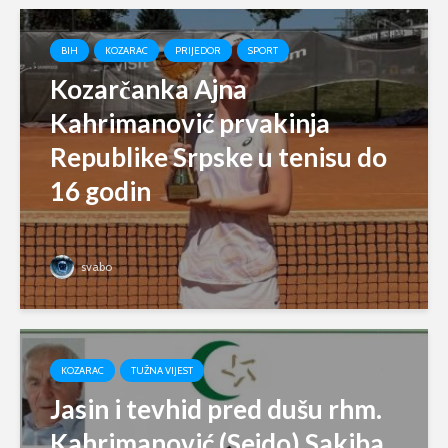
BIH
KOZARAC
PRIJEDOR
SPORT
Kozarčanka Ajna
Kahrimanović prvakinja
Republike Srpske u tenisu do
16 godin
svabo
KOZARAC
TUŽNA VIJEST
Jasin i tevhid pred dušu rhm.
Kahrimanović (Sejdo) Sakiba