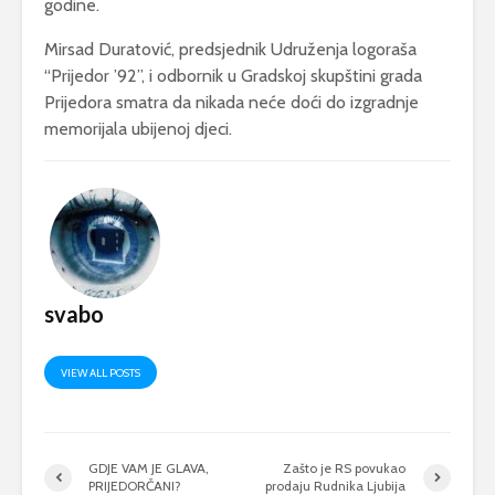
godine.
Mirsad Duratović, predsjednik Udruženja logoraša
“Prijedor ’92”, i odbornik u Gradskoj skupštini grada
Prijedora smatra da nikada neće doći do izgradnje
memorijala ubijenoj djeci.
svabo
VIEW ALL POSTS
GDJE VAM JE GLAVA,
Zašto je RS povukao
PRIJEDORČANI?
prodaju Rudnika Ljubija