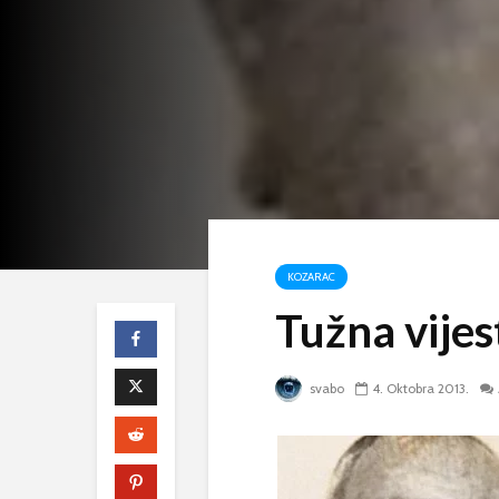
KOZARAC
Tužna vijes
svabo
4. Oktobra 2013.