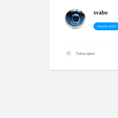
svabo
VIEW ALL POSTS
Tužna vijest