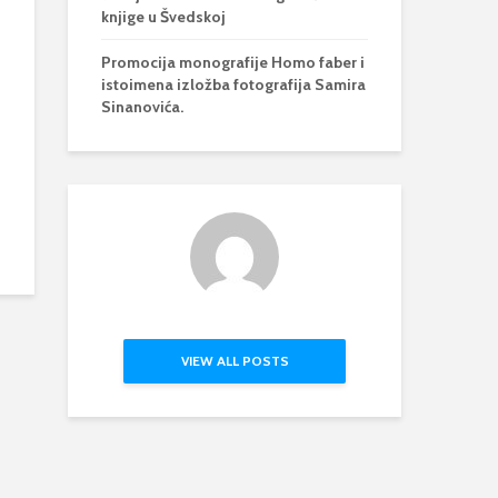
knjige u Švedskoj
Promocija monografije Homo faber i
istoimena izložba fotografija Samira
Sinanovića.
VIEW ALL POSTS