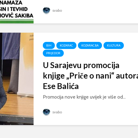
svabo
BIH
KOZARAC
KOZARAC.BA
KULTURA
PRIJEDOR
U Sarajevu promocija
knjige „Priče o nani“ autor
Ese Balića
Promocija nove knjige uvijek je više od...
svabo