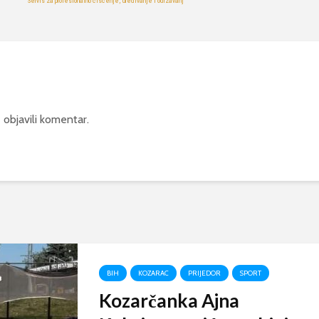
 objavili komentar.
BIH
KOZARAC
PRIJEDOR
SPORT
Kozarčanka Ajna