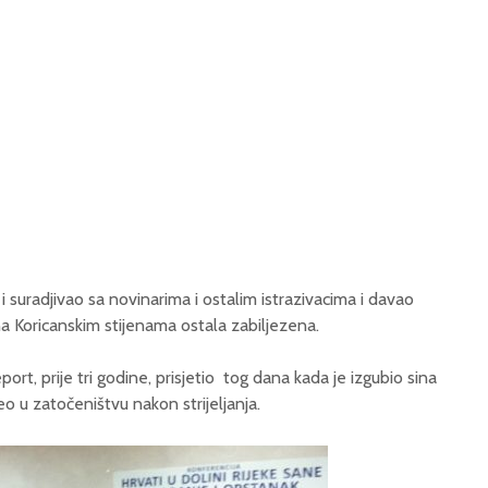
i suradjivao sa novinarima i ostalim istrazivacima i davao
u na Koricanskim stijenama ostala zabiljezena.
ort, prije tri godine, prisjetio tog dana kada je izgubio sina
 u zatočeništvu nakon strijeljanja.