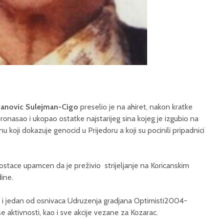
anovic Sulejman-Cigo
preselio je na ahiret, nakon kratke
pronasao i ukopao ostatke najstarijeg sina kojeg je izgubio na
u koji dokazuje genocid u Prijedoru a koji su pocinili pripadnici
 ostace upamcen da je preživio strijeljanje na Koricanskim
dine.
e i jedan od osnivaca Udruzenja gradjana Optimisti2004-
e aktivnosti, kao i sve akcije vezane za Kozarac.