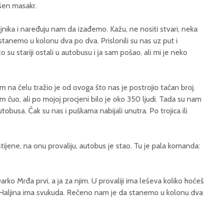
ršen masakr.
vojnika i naređuju nam da izađemo. Kažu, ne nositi stvari, neka
stanemo u kolonu dva po dva. Prislonili su nas uz put i
 su stariji ostali u autobusu i ja sam pošao, ali mi je neko
om na čelu tražio je od ovoga što nas je postrojio tačan broj.
 čuo, ali po mojoj procjeni bilo je oko 350 ljudi. Tada su nam
utobusa. Čak su nas i puškama nabijali unutra. Po trojica ili
tijene, na onu provaliju, autobus je stao. Tu je pala komanda:
rko Mrđa prvi, a ja za njim. U provaliji ima leševa koliko hoćeš
 Haljina ima svukuda. Rečeno nam je da stanemo u kolonu dva