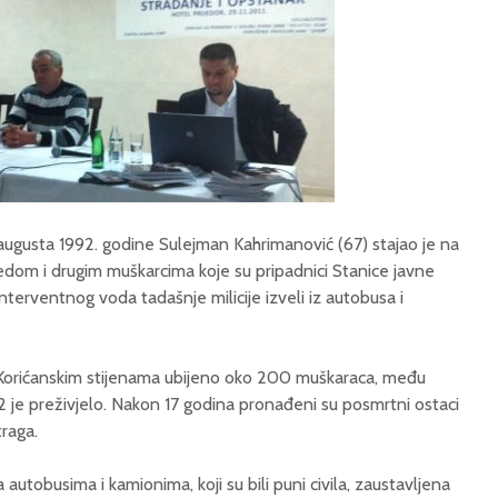
augusta 1992. godine Sulejman Kahrimanović (67) stajao je na
edom i drugim muškarcima koje su pripadnici Stanice javne
Interventnog voda tadašnje milicije izveli iz autobusa i
 Korićanskim stijenama ubijeno oko 200 muškaraca, među
12 je preživjelo. Nakon 17 godina pronađeni su posmrtni ostaci
traga.
autobusima i kamionima, koji su bili puni civila, zaustavljena