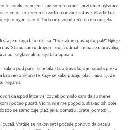
tri koraka naprijed i, kad smo to uradili, prvi red muškaraca
li su nam da kleknemo i izvadimo novac i satove. Mladić kraj
i nije mogao skinuti. Tada neki vojnik reče da mu odsjeku
i šta je u koga bilo rekli su: “Po krakom postupku, pali!“ Njih je
 nas. Stajao sam u drugom redu i odmah se bacio u provaliju,
znuo na glavi, ali to nije bilo opasno.
 sakrio pod panj. Tu je bila stara trava koja je narasla preko
 kao neko sklonište. Čuje se kako pucaju, plač i jauci. Ljude
i su nogama.
vori da ispod litice visi čovjek pomisilo sam da su mene
kom i počeo pucati. Vidim, nije me pogodio, skakao bih dole
Odozdo se samo čuje plač, jeka, pomažu „brate, pomozi“….
 i pucali. Vratiše se nakon sat i počeše ponovo da bacaju