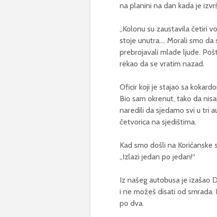
na planini na dan kada je izv
„Kolonu su zaustavila četiri 
stoje unutra…. Morali smo da 
prebrojavali mlade ljude. Pošto
rekao da se vratim nazad.
Oficir koji je stajao sa kokard
Bio sam okrenut, tako da nisam
naredili da sjedamo svi u tri a
četvorica na sjedištima.
Kad smo došli na Korićanske s
„Izlazi jedan po jedan!“
Iz našeg autobusa je izašao Da
i ne možeš disati od smrada.
po dva.