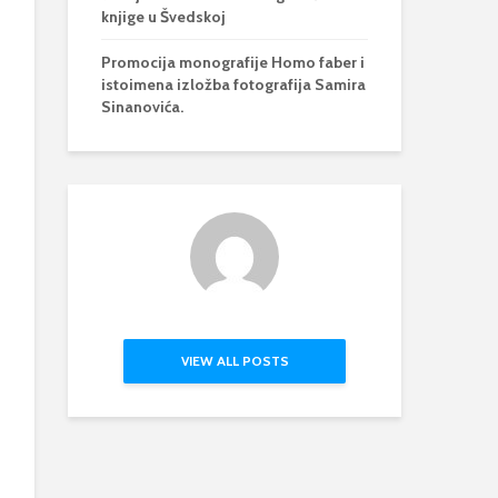
knjige u Švedskoj
Promocija monografije Homo faber i
istoimena izložba fotografija Samira
Sinanovića.
VIEW ALL POSTS