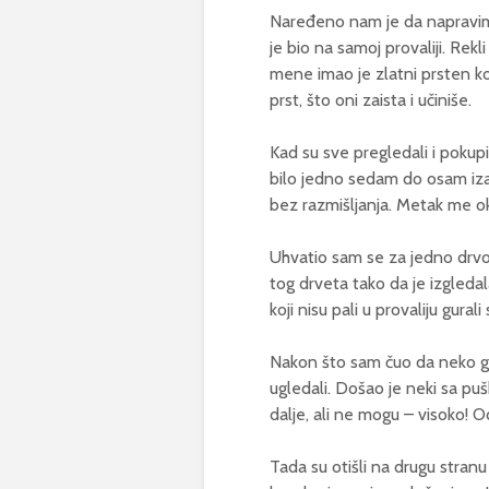
Naređeno nam je da napravimo 
je bio na samoj provaliji. Rek
mene imao je zlatni prsten koj
prst, što oni zaista i učiniše.
Kad su sve pregledali i pokupil
bilo jedno sedam do osam iza
bez razmišljanja. Metak me okr
Uhvatio sam se za jedno drvo i
tog drveta tako da je izgledala
koji nisu pali u provaliju gural
Nakon što sam čuo da neko go
ugledali. Došao je neki sa puš
dalje, ali ne mogu – visoko! 
Tada su otišli na drugu stranu