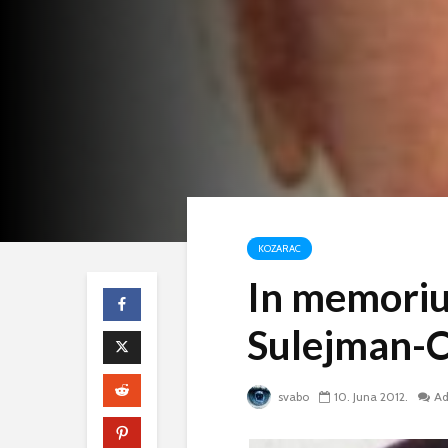
KOZARAC
In memori
Sulejman-C
svabo
10. Juna 2012.
A