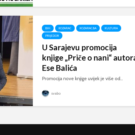
BIH
KOZARAC
KOZARAC.BA
KULTURA
PRIJEDOR
U Sarajevu promocija
knjige „Priče o nani“ autor
Ese Balića
Promocija nove knjige uvijek je više od...
svabo