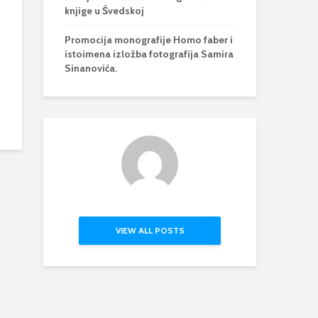
knjige u Švedskoj
Promocija monografije Homo faber i
istoimena izložba fotografija Samira
Sinanovića.
VIEW ALL POSTS