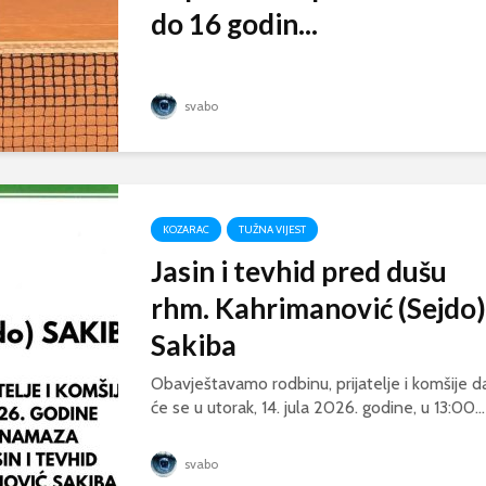
do 16 godin...
svabo
KOZARAC
TUŽNA VIJEST
Jasin i tevhid pred dušu
rhm. Kahrimanović (Sejdo)
Sakiba
Obavještavamo rodbinu, prijatelje i komšije d
će se u utorak, 14. jula 2026. godine, u 13:00...
svabo