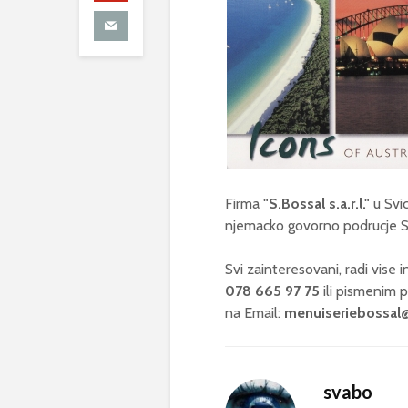
Firma
"S.Bossal s.a.r.l."
u Svic
njemacko govorno podrucje S
Svi zainteresovani, radi vise 
078 665 97 75
ili pismenim 
na Email:
menuiseriebossa
svabo