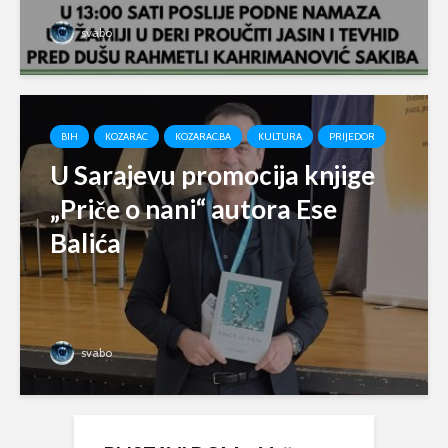
svabo
BIH
KOZARAC
KOZARAC.BA
KULTURA
PRIJEDOR
U Sarajevu promocija knjige
„Priče o nani“ autora Ese
Balića
svabo