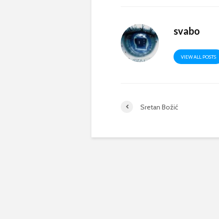
svabo
VIEW ALL POSTS
Sretan Božić