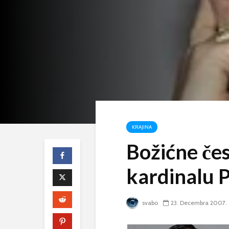
KRAJINA
Božićne če
kardinalu P
svabo
23. Decembra 2007.