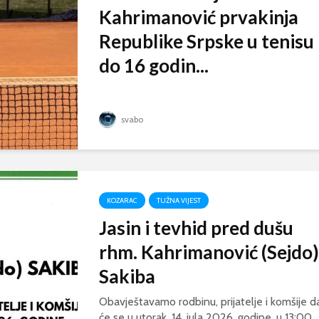
Kahrimanović prvakinja
Republike Srpske u tenisu
do 16 godin...
svabo
KOZARAC
TUŽNA VIJEST
Jasin i tevhid pred dušu
rhm. Kahrimanović (Sejdo)
Sakiba
Obavještavamo rodbinu, prijatelje i komšije d
će se u utorak, 14. jula 2026. godine, u 13:00...