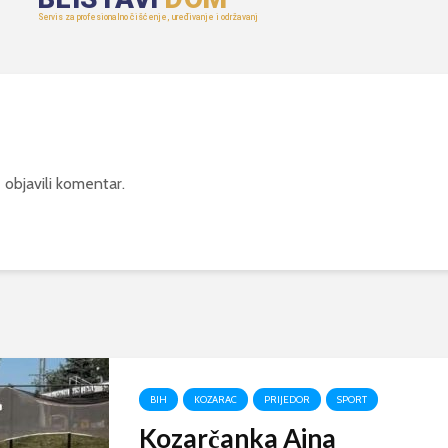
 objavili komentar.
BIH
KOZARAC
PRIJEDOR
SPORT
Kozarčanka Ajna