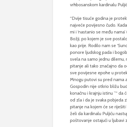
vrhbosanskom kardinalu Puljić
“Dvije tisuće godina je prot
najveće povijesno čudo. Kada
mi i ‘nastanio se među nama’ (I
Božji, po kojem je sve postalo.
kao prije. Rodilo nam se ‘Sunc
ponore ljudskog pada i bogobor
svela na samo jednu dilemu, n
pitanje ali tako značajno da o
sve povijesne epohe u protekli
Mnogu putovi su pred nama ali
Gospodin nije otkrio bližu bu
konačnu i krajnju istinu ”“ d
od zla i da je svaka pobjeda zl
pitanje na kojem će se riješiti 
želi da kardinalu Puljiću nas
poštovanje ostajući u ljubavi z