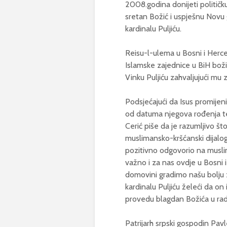
2008.godina donijeti politič
sretan Božić i uspješnu Novu g
kardinalu Puljiću.
Reisu-l-ulema u Bosni i Herceg
Islamske zajednice u BiH bož
Vinku Puljiću zahvaljujući m
Podsjećajući da Isus promijeni
od datuma njegova rođenja te
Cerić piše da je razumljivo što
muslimansko-kršćanski dijalo
pozitivno odgovorio na muslim
važno i za nas ovdje u Bosni i
domovini gradimo našu bolju za
kardinalu Puljiću želeći da on i
provedu blagdan Božića u rado
Patrijarh srpski gospodin Pav