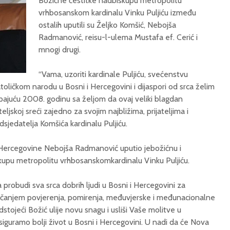
Božićne čestitke nadbiskupu metropolitu
vrhbosanskom kardinalu Vinku Puljiću između
ostalih uputili su Željko Komšić, Nebojša
Radmanović, reisu-l-ulema Mustafa ef. Cerić i
mnogi drugi.
“Vama, uzoriti kardinale Puljiću, svećenstvu
oličkom narodu u Bosni i Hercegovini i dijaspori od srca želim
pajuću 2008. godinu sa željom da ovaj veliki blagdan
teljskoj sreći zajedno za svojim najbližima, prijateljima i
redsjedatelja Komšića kardinalu Puljiću.
 Hercegovine Nebojša Radmanović uputio jebožićnu i
skupu metropolitu vrhbosanskomkardinalu Vinku Puljiću.
probudi sva srca dobrih ljudi u Bosni i Hercegovini za
čanjem povjerenja, pomirenja, međuvjerske i međunacionalne
stojeći Božić ulije novu snagu i usliši Vaše molitve u
siguramo bolji život u Bosni i Hercegovini. U nadi da će Nova