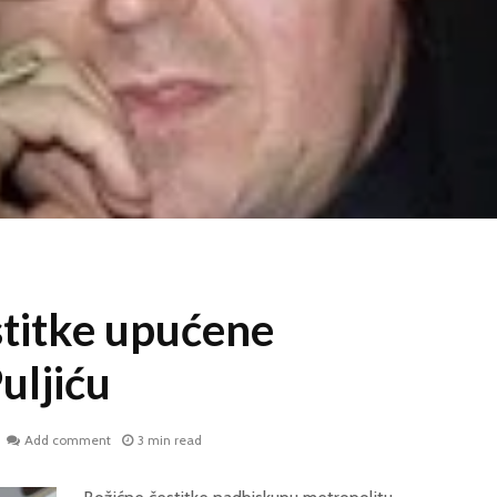
stitke upućene
uljiću
Add comment
3 min read