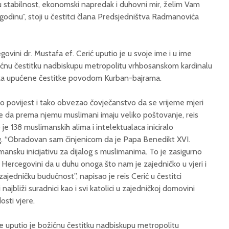
ku stabilnost, ekonomski napredak i duhovni mir, želim Vam
odinu”, stoji u čestitci člana Predsjedništva Radmanovića
ovini dr. Mustafa ef. Cerić uputio je u svoje ime i u ime
ićnu čestitku nadbiskupu metropolitu vrhbosanskom kardinalu
u za upućene čestitke povodom Kurban-bajrama.
o povijest i tako obvezao čovječanstvo da se vrijeme mjeri
 da prema njemu muslimani imaju veliko poštovanje, reis
 je 138 muslimanskih alima i intelektualaca iniciralo
g. “Obradovan sam činjenicom da je Papa Benedikt XVI.
ansku inicijativu za dijalog s muslimanima. To je zasigurno
 Hercegovini da u duhu onoga što nam je zajedničko u vjeri i
jedničku budućnost”, napisao je reis Cerić u čestitci
 najbliži suradnici kao i svi katolici u zajedničkoj domovini
sti vjere.
le uputio je božićnu čestitku nadbiskupu metropolitu