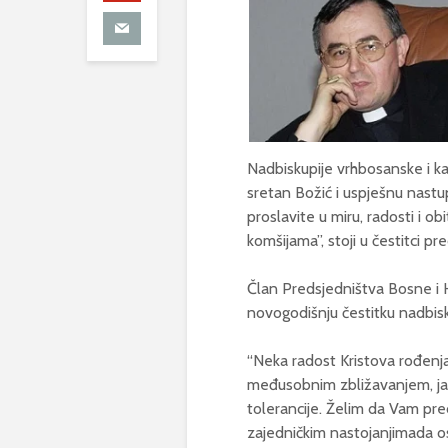
Nadbiskupije vrhbosanske i kat
sretan Božić i uspješnu nastu
proslavite u miru, radosti i obi
komšijama”, stoji u čestitci p
Član Predsjedništva Bosne i
novogodišnju čestitku nadbi
“Neka radost Kristova rođenja 
međusobnim zbližavanjem, ja
tolerancije. Želim da Vam pred
zajedničkim nastojanjimada o