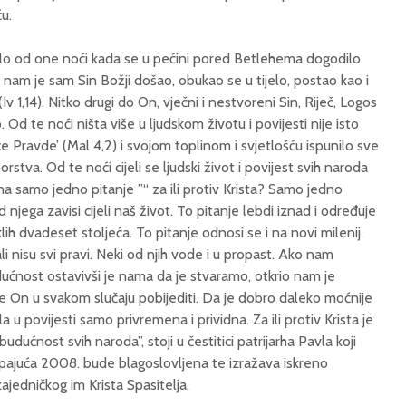
u.
eklo od one noći kada se u pećini pored Betlehema dogodilo
 nam je sam Sin Božji došao, obukao se u tijelo, postao kao i
v 1,14). Nitko drugi do On, vječni i nestvoreni Sin, Riječ, Logos
 Od te noći ništa više u ljudskom životu i povijesti nije isto
e Pravde’ (Mal 4,2) i svojom toplinom i svjetlošću ispunilo sve
stva. Od te noći cijeli se ljudski život i povijest svih naroda
a samo jedno pitanje ”“ za ili protiv Krista? Samo jedno
d njega zavisi cijeli naš život. To pitanje lebdi iznad i određuje
h dvadeset stoljeća. To pitanje odnosi se i na novi milenij.
 nisu svi pravi. Neki od njih vode i u propast. Ako nam
dućnost ostavivši je nama da je stvaramo, otkrio nam je
a će On u svakom slučaju pobijediti. Da je dobro daleko moćnije
a u povijesti samo privremena i prividna. Za ili protiv Krista je
budućnost svih naroda”, stoji u čestitici patrijarha Pavla koji
tupajuća 2008. bude blagoslovljena te izražava iskreno
ajedničkog im Krista Spasitelja.