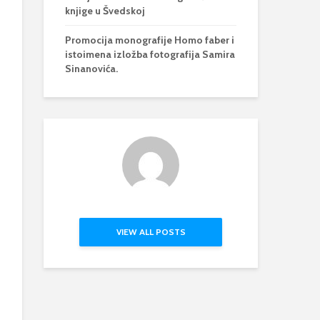
knjige u Švedskoj
Promocija monografije Homo faber i
istoimena izložba fotografija Samira
Sinanovića.
VIEW ALL POSTS