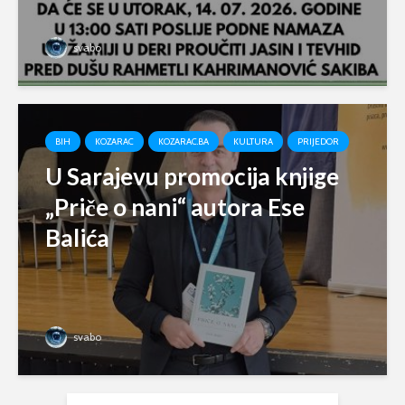
svabo
BIH
KOZARAC
KOZARAC.BA
KULTURA
PRIJEDOR
U Sarajevu promocija knjige
„Priče o nani“ autora Ese
Balića
svabo