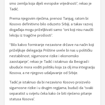
smo zemlja koja dijeli evropske vrijednosti”, rekao je
Tadić.
Prema njegovim riječima, prenosi Tanjug, ratom bi
Kosovo definitivno bilo oduzeto Srbiji, a takav razvoj
događaja mogu priželjkivati samo “oni koji nisu naučili
lekciju iz tragične prošlosti”.
“Bilo kakvo formiranje nezavisne države na način koji
priželjkuje delegacija Prištine uvele bi nas u političku
nestabilnost, sigurnosne rizike i ekonomsko
zaostajanje”, rekao je Tadić i istaknuo da Beograd i
ubuduće mora voditi politiku koja za cilj ima integraciju
Kosova, a ne njegovo udaljavanje od Srbije.
Tadić je istaknuo da bi nezavisno Kosovo proizvelo
sigurnosne rizike i u drugim regijama, budući da “svaki
separatist u svijetu čeka kako će biti riješeno pitanje
statusa Kosova”.