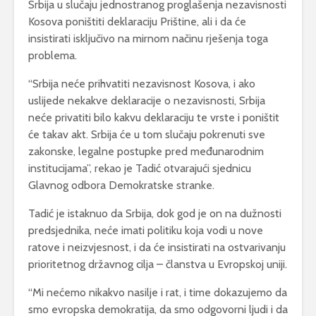
Srbija u slučaju jednostranog proglašenja nezavisnosti
Kosova poništiti deklaraciju Prištine, ali i da će
insistirati isključivo na mirnom načinu rješenja toga
problema.
“Srbija neće prihvatiti nezavisnost Kosova, i ako
uslijede nekakve deklaracije o nezavisnosti, Srbija
neće privatiti bilo kakvu deklaraciju te vrste i poništit
će takav akt. Srbija će u tom slučaju pokrenuti sve
zakonske, legalne postupke pred međunarodnim
institucijama”, rekao je Tadić otvarajući sjednicu
Glavnog odbora Demokratske stranke.
Tadić je istaknuo da Srbija, dok god je on na dužnosti
predsjednika, neće imati politiku koja vodi u nove
ratove i neizvjesnost, i da će insistirati na ostvarivanju
prioritetnog državnog cilja – članstva u Evropskoj uniji.
“Mi nećemo nikakvo nasilje i rat, i time dokazujemo da
smo evropska demokratija, da smo odgovorni ljudi i da