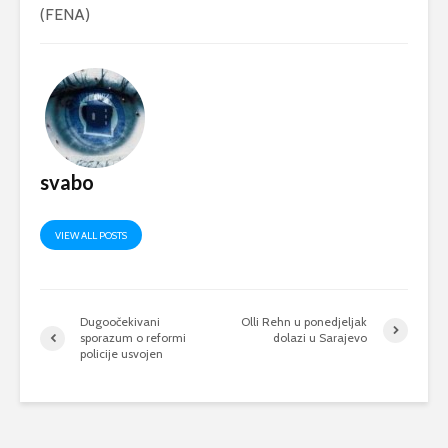
(FENA)
svabo
VIEW ALL POSTS
Dugoočekivani
Olli Rehn u ponedjeljak
sporazum o reformi
dolazi u Sarajevo
policije usvojen