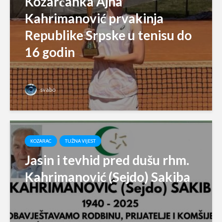
Kozarčanka Ajna
Kahrimanović prvakinja
Republike Srpske u tenisu do
16 godin
svabo
KOZARAC
TUŽNA VIJEST
Jasin i tevhid pred dušu rhm.
Kahrimanović (Sejdo) Sakiba