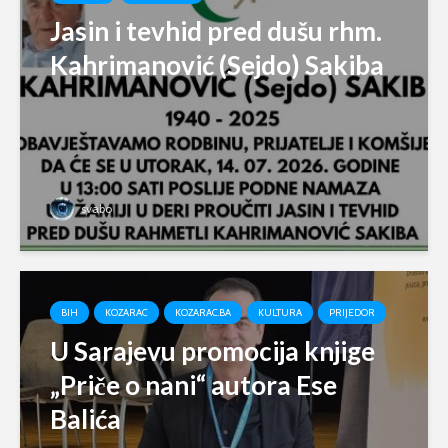
Jasin i tevhid pred dušu rhm.
Kahrimanović (Sejdo) Sakiba
svabo
BIH
KOZARAC
KOZARAC.BA
KULTURA
PRIJEDOR
U Sarajevu promocija knjige
„Priče o nani“ autora Ese
Balića