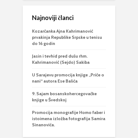
Najnoviji članci
Kozarčanka Ajna Kahrimanović
prvakinja Republike Srpske u tenisu
do 16 godin
Jasin i tevhid pred dušu rhm.
Kahrimanović (Sejdo) Sakiba
U Sarajevu promocija knjige „Priče o
nani“ autora Ese Balića
9. Sajam bosanskohercegovačke
knjige u Švedskoj
Promocija monografije Homo faber i
istoimena izložba fotografija Samira
Sinanovića.