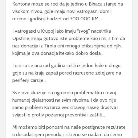
Kantona moze se reci da je jedino u Bihacu stanje na
visokom nivou, gdje imaju novi vatrogasni dom i
recimo i godišnji budzet od 700 000 KM.
I vatrogasci u Krupoj iako imaju “svog” nacelnika
Opstine, imaju gotovo iste probleme kao i mi, s tim da
nas donacija iz Tirola cini mnogo efikasnijima od njih,
kojima je ova donacija itekako dobro dosla…
I oni su se unazad godina selili iz jedne hale u drugu,
gdje su na kraju zapali pored razrusene zelejzare na
periferiji carsije…
Sve ovo ukazuje na ogromnu problematiku u ovoj
humanoj djelatnosti na svim nivoima, i da ovo nije
samo problem Kozarca vec citavog naseg drustva i
svijesti o protiv pozarnoj preventivi i zaštiti…
Mi možemo biti ponosni na naše postignute rezultate
u dosadašnjem periodu, i iskreno se nadam da ćemo