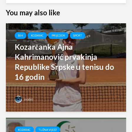
You may also like
BIH
KOZARAC
PRIJEDOR
SPORT
Kozarčanka Ajna
Kahrimanović prvakinja
Republike Srpske u tenisu do
16 godin
svabo
KOZARAC
TUŽNA VIJEST