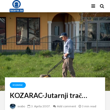
KOZARAC
KOZARAC-Jutarnji trač…
svabo
3. Aprila 2007.
Add comment
3 min read