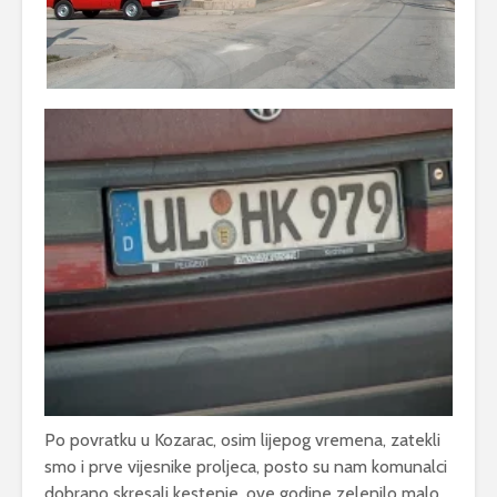
Po povratku u Kozarac, osim lijepog vremena, zatekli
smo i prve vijesnike proljeca, posto su nam komunalci
dobrano skresali kestenje, ove godine zelenilo malo