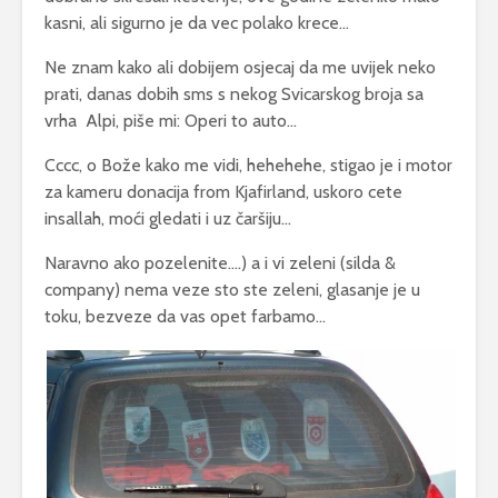
kasni, ali sigurno je da vec polako krece…
Ne znam kako ali dobijem osjecaj da me uvijek neko
prati, danas dobih sms s nekog Svicarskog broja sa
vrha Alpi, piše mi: Operi to auto…
Cccc, o Bože kako me vidi, hehehehe, stigao je i motor
za kameru donacija from Kjafirland, uskoro cete
insallah, moći gledati i uz čaršiju…
Naravno ako pozelenite….) a i vi zeleni (silda &
company) nema veze sto ste zeleni, glasanje je u
toku, bezveze da vas opet farbamo…