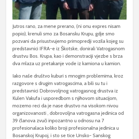
Jutros rano, za mene prerano, (ni onu expres nisam
popio), krenuli smo za Bosansku Krupu, gdje smo
pozvani da prisustvujemo primopredji vozila kojeg su
predstavnici IFRA-e iz Škotske, donirali Vatrogasnom
drustvu Bos. Krupa, kao i demonstraciji vjezbe s brza
dva mlaza uz pretakanje vode iz kamiona u kamion.
Iako naše društvo kuburi s mnogim problemima, kroz
razgovore s drugim vatrogascima, a bili su tu i
predstavnici Dobrovoljnog vatrogasnog drustva iz
Kulen Vakufa i usporedbom s njihovom situacijom,
mozemo reci da je nase drustvo na visokom nivou
organizovanosti , dobrovoljna vatrogasna jedinica od
39 članova zvuči inpozantno u odnosu na 7
profesionalaca koliko broji profesionalna jedinica u
Bosanskoj Krupoj, i sto se tice Unsko- Sanskog