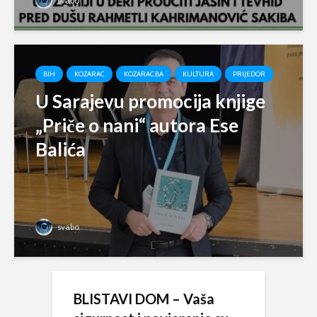
svabo
BIH
KOZARAC
KOZARAC.BA
KULTURA
PRIJEDOR
U Sarajevu promocija knjige
„Priče o nani“ autora Ese
Balića
svabo
BLISTAVI DOM – Vaša