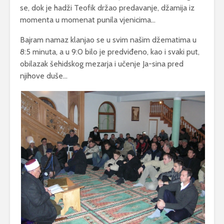
se, dok je hadži Teofik držao predavanje, džamija iz
momenta u momenat punila vjenicima…
Bajram namaz klanjao se u svim našim džematima u
8:5 minuta, a u 9:0 bilo je predviđeno, kao i svaki put,
obilazak šehidskog mezarja i učenje Ja-sina pred
njihove duše…