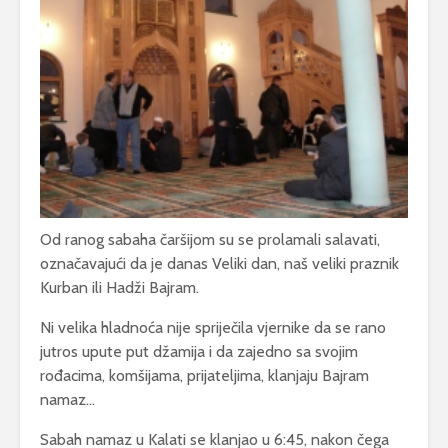
Od ranog sabaha čaršijom su se prolamali salavati,
označavajući da je danas Veliki dan, naš veliki praznik
Kurban ili Hadži Bajram.
Ni velika hladnoća nije spriječila vjernike da se rano
jutros upute put džamija i da zajedno sa svojim
rođacima, komšijama, prijateljima, klanjaju Bajram
namaz…
Sabah namaz u Kalati se klanjao u 6:45, nakon čega