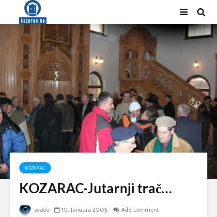
KOZARAC
KOZARAC-Jutarnji trač…
svabo
10. Januara 2006.
Add comment