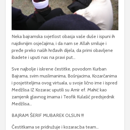
Neka bajramska svjetlost obasja vaše duše i ispuni ih
najdivnijim osječajima, i da nam se Allah smiluje i
pređe preko naših hrđavih dijela, da primi obavljene
ibadete i uputi nas na pravi put…
Sve najbolje i iskrene čestitke, povodom Kurban
Bajrama, svim muslimanima, Bošnjacima, Kozarčanima
i posjetiteljima ovog virtuala, u svoje lično ime i ispred
Medžlisa IZ Kozarac uputili su Amir ef. Mahić kao
zamjenik glavnog imama i Teofik Kulašić predsjednik
Medžlisa…
BAJRAM ŠERIF MUBAREK OLSUN !!!
Čestitkama se pridružuje i kozarac.ba team…