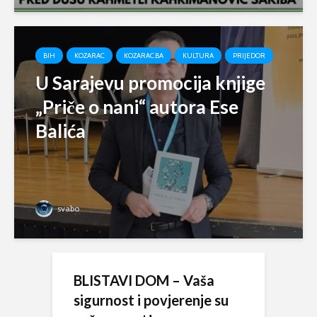
BIH
KOZARAC
KOZARAC.BA
KULTURA
PRIJEDOR
U Sarajevu promocija knjige
„Priče o nani“ autora Ese
Balića
svabo
BLISTAVI DOM – Vaša
sigurnost i povjerenje su