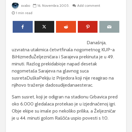
svabo
16. Novembra 2005.
Add comment
1 min read
Današnja,
uzvratna utakmica četvrtfinala nogometnog KUP-a
BiHizmeđuŽeljezničara i Sarajeva prekinuta je u 49.
minuti. Razlog prekidabioje napad desetak
nogometaša Sarajeva na glavnog suca
susretaDuškaPekiju iz Prijedora koji nije reagirao na
njihovo traženje dadosudijedanaesterac.
Sam susret, koji je odigran na stadionu Grbavica pred
oko 6.000 gledalaca protekao je u izjednačenoj igri.
Obje ekipe su imale po nekoliko prilika, a Željezničar
je u 44. minuti golom Raščića uspio povesti s 1:0.