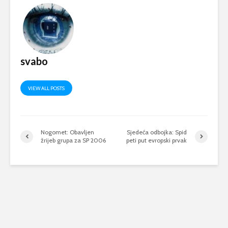
svabo
VIEW ALL POSTS
Nogomet: Obavljen
Sjedeća odbojka: Spid
žrijeb grupa za SP 2006
peti put evropski prvak