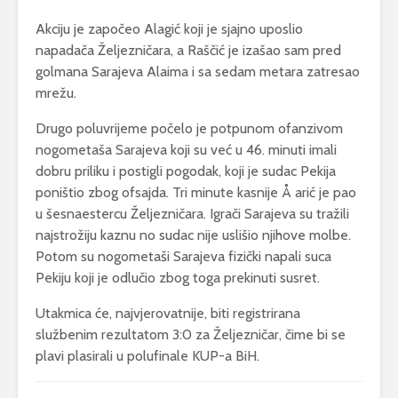
Akciju je započeo Alagić koji je sjajno uposlio
napadača Željezničara, a Raščić je izašao sam pred
golmana Sarajeva Alaima i sa sedam metara zatresao
mrežu.
Drugo poluvrijeme počelo je potpunom ofanzivom
nogometaša Sarajeva koji su već u 46. minuti imali
dobru priliku i postigli pogodak, koji je sudac Pekija
poništio zbog ofsajda. Tri minute kasnije Å arić je pao
u šesnaestercu Željezničara. Igrači Sarajeva su tražili
najstrožiju kaznu no sudac nije uslišio njihove molbe.
Potom su nogometaši Sarajeva fizički napali suca
Pekiju koji je odlučio zbog toga prekinuti susret.
Utakmica će, najvjerovatnije, biti registrirana
službenim rezultatom 3:0 za Željezničar, čime bi se
plavi plasirali u polufinale KUP-a BiH.