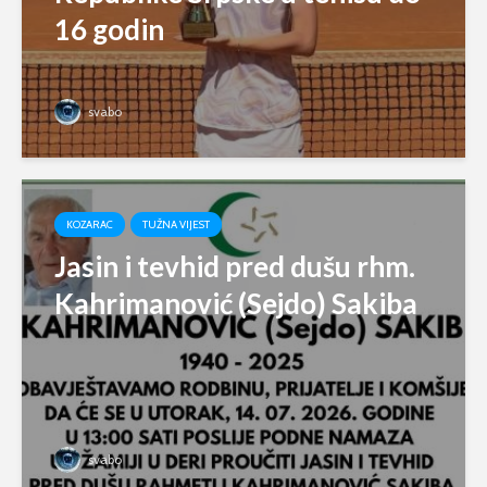
16 godin
svabo
KOZARAC
TUŽNA VIJEST
Jasin i tevhid pred dušu rhm.
Kahrimanović (Sejdo) Sakiba
svabo