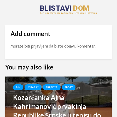
Add comment
Morate biti
prijavljeni
da biste objavili komentar.
You may also like
BIH
KOZARAC
PRIJEDOR
SPORT
Kozarčanka Ajna
Kahrimanović prvakinja
Republike Srpske u tenisu do