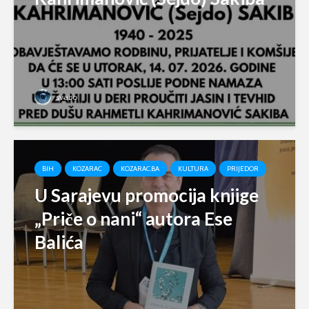
svabo
BIH
KOZARAC
KOZARAC.BA
KULTURA
PRIJEDOR
U Sarajevu promocija knjige
„Priče o nani“ autora Ese
Balića