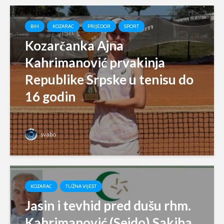
BIH
KOZARAC
PRIJEDOR
SPORT
Kozarčanka Ajna
Kahrimanović prvakinja
Republike Srpske u tenisu do
16 godin
svabo
KOZARAC
TUŽNA VIJEST
Jasin i tevhid pred dušu rhm.
Kahrimanović (Sejdo) Sakiba