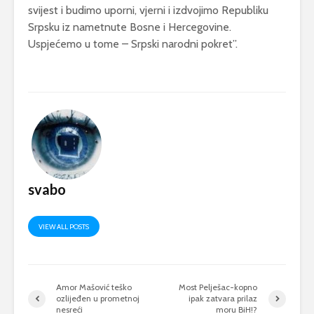
svijest i budimo uporni, vjerni i izdvojimo Republiku
Srpsku iz nametnute Bosne i Hercegovine.
Uspjećemo u tome – Srpski narodni pokret”.
svabo
VIEW ALL POSTS
Amor Mašović teško
Most Pelješac-kopno
ozlijeđen u prometnoj
ipak zatvara prilaz
nesreći
moru BiH!?