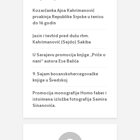
Kozarčanka Ajna Kahrimanović
prvakinja Republike Srpske u tenisu
do 16 godin
Jasin i tevhid pred dušu rhm.
Kahrimanović (Sejdo) Sakiba
U Sarajevu promocija knjige „Priče o
nani“ autora Ese Balića
9. Sajam bosanskohercegovačke
knjige u Švedskoj
Promocija monografije Homo faber i
istoimena izložba fotografija Samira
Sinanovića.