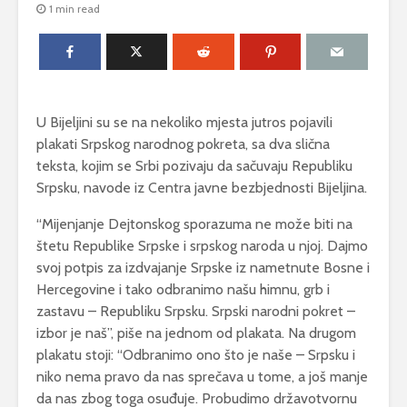
1 min read
U Bijeljini su se na nekoliko mjesta jutros pojavili
plakati Srpskog narodnog pokreta, sa dva slična
teksta, kojim se Srbi pozivaju da sačuvaju Republiku
Srpsku, navode iz Centra javne bezbjednosti Bijeljina.
“Mijenjanje Dejtonskog sporazuma ne može biti na
štetu Republike Srpske i srpskog naroda u njoj. Dajmo
svoj potpis za izdvajanje Srpske iz nametnute Bosne i
Hercegovine i tako odbranimo našu himnu, grb i
zastavu – Republiku Srpsku. Srpski narodni pokret –
izbor je naš”, piše na jednom od plakata. Na drugom
plakatu stoji: “Odbranimo ono što je naše – Srpsku i
niko nema pravo da nas sprečava u tome, a još manje
da nas zbog toga osuđuje. Probudimo državotvornu