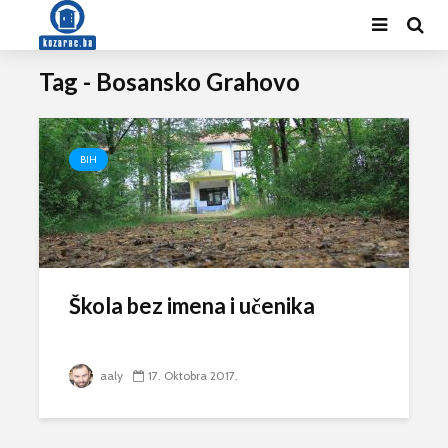
Tag - Bosansko Grahovo
BIH
Škola bez imena i učenika
aaly
17. Oktobra 2017.