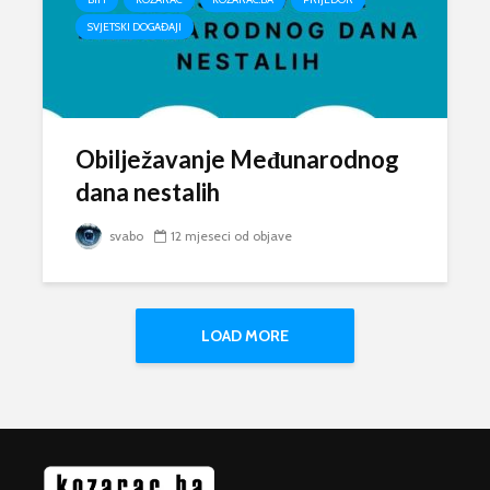
SVJETSKI DOGAĐAJI
Obilježavanje Međunarodnog
dana nestalih
svabo
12 mjeseci od objave
LOAD MORE