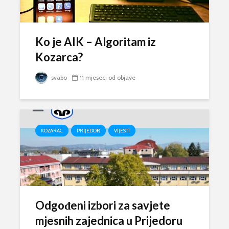
Ko je AIK – Algoritam iz
Kozarca?
svabo
11 mjeseci od objave
KOZARAC
PRIJEDOR
VIJESTI
Odgođeni izbori za savjete
mjesnih zajednica u Prijedoru