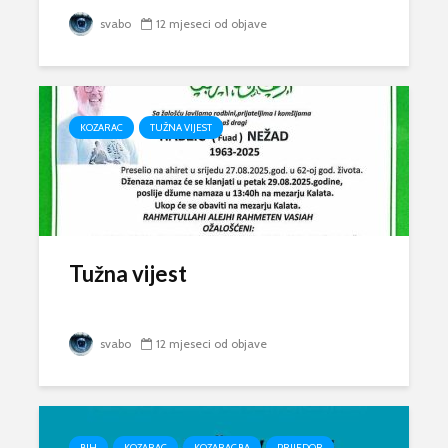
svabo
12 mjeseci od objave
KOZARAC
TUŽNA VIJEST
Tužna vijest
svabo
12 mjeseci od objave
BIH
KOZARAC
KOZARAC.BA
PRIJEDOR