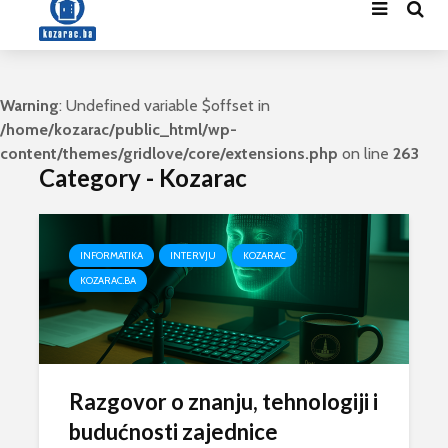
Warning
: Undefined variable $offset in
/home/kozarac/public_html/wp-
content/themes/gridlove/core/extensions.php
on line
263
Category - Kozarac
INFORMATIKA
INTERVJU
KOZARAC
KOZARAC.BA
Razgovor o znanju, tehnologiji i
budućnosti zajednice