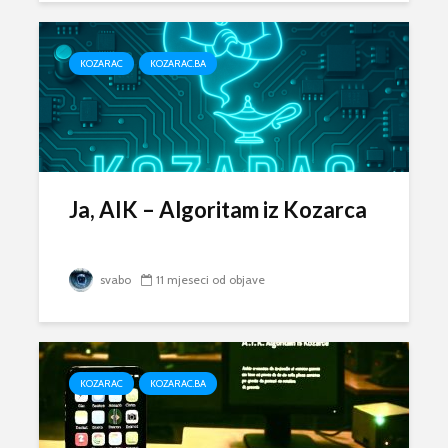
KOZARAC
KOZARAC.BA
Ja, AIK – Algoritam iz Kozarca
svabo
11 mjeseci od objave
KOZARAC
KOZARAC.BA